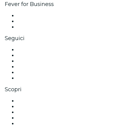
Fever for Business
Eventi privati e biglietti di gruppo
Benefit aziendali
Gift card e voucher aziendali
Seguici
Facebook
X (Twitter)
Instagram
TikTok
LinkedIn
Youtube
Scopri
Luoghi a Dublino
Oggi
Domani
Questa settimana
Questo fine settimana