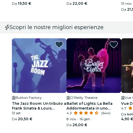
Da
19,50 €
Da
22,00 €
13 nov 
Da
21,
Scopri le nostre migliori esperienze
Button Factory
O'Reilly Theatre
Vue 
The Jazz Room: Un tributo a
Ballet of Lights: La Bella
Vue D
Frank Sinatra & Louis
Addormentata in uno
4.7
Armstrong
13 set
spettacolo scintillante
4.3
(644)
Da
5,9
Da
20,50 €
8 nov - 16 gen
4,90 
Da
26,00 €