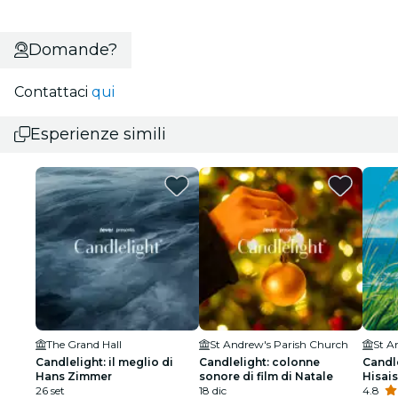
Domande?
Contattaci
qui
Esperienze simili
The Grand Hall
St Andrew's Parish Church
St A
Candlelight: il meglio di
Candlelight: colonne
Candle
Hans Zimmer
sonore di film di Natale
Hisais
26 set
18 dic
4.8