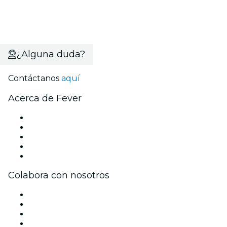
¿Alguna duda?
Contáctanos
aquí
Acerca de Fever
Prensa
Únete al equipo
Becas de Excelencia
Tarjetas Regalo
Centro de asistencia
Colabora con nosotros
Gestiona tu evento
Publica tu evento
Eventos y beneficios para empresas
Programa de Afiliados