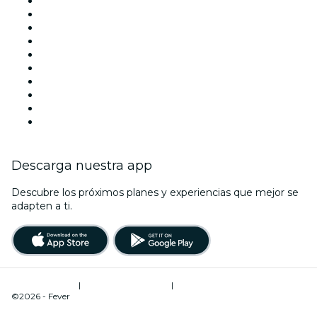
Mañana
Esta semana
Este fin de semana
Halloween
San Valentín
Team Building Madrid
La La Love You
Viva Suecia
Navidad
Año Nuevo
Descarga nuestra app
Descubre los próximos planes y experiencias que mejor se
adapten a ti.
Términos de uso
|
Política de privacidad
|
Administrador de cookies
©2026 - Fever