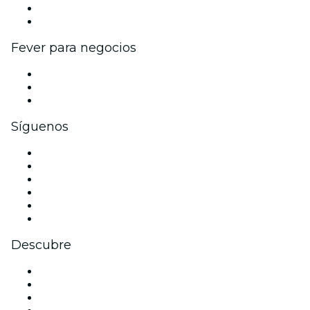
Programa de embajadores e influencers
Colaboraciones de marca
Fever para negocios
Eventos privados y entradas de grupo
Beneficios corporativos
Tarjetas y cupones de regalo corporativos
Síguenos
Facebook
X (Twitter)
Instagram
TikTok
LinkedIn
Youtube
Descubre
Locales y espacios de eventos en Madrid
España
Hoy