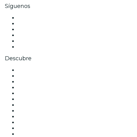
Síguenos
Facebook
X (Twitter)
Instagram
TikTok
LinkedIn
Youtube
Descubre
Locales y espacios de eventos en Madrid
España
Hoy
Mañana
Esta semana
Este fin de semana
Halloween
San Valentín
Team Building Madrid
La La Love You
Viva Suecia
Navidad