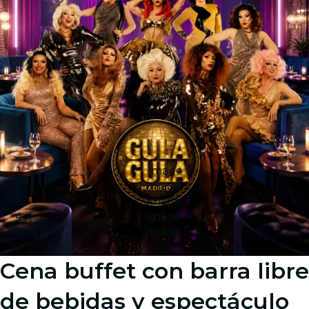
Image 1
Image 2
Image 3
Image 4
Image 5
Cena buffet con barra libre
de bebidas y espectáculo