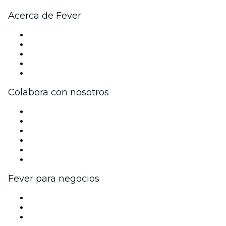
Acerca de Fever
Prensa
Únete al equipo
Becas de Excelencia
Tarjetas Regalo
Centro de asistencia
Colabora con nosotros
Gestiona tu evento
Publica tu evento
Eventos y beneficios para empresas
Programa de Afiliados
Programa de embajadores e influencers
Colaboraciones de marca
Fever para negocios
Eventos privados y entradas de grupo
Beneficios corporativos
Tarjetas y cupones de regalo corporativos