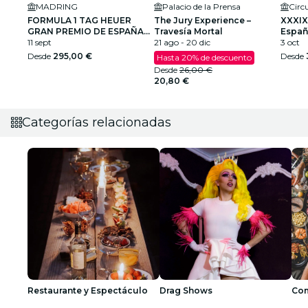
MADRING
Palacio de la Prensa
FORMULA 1 TAG HEUER
The Jury Experience –
XXXIX
GRAN PREMIO DE ESPAÑA
Travesía Mortal
Españ
2026
11 sept
21 ago - 20 dic
Cami
3 oct
Desde
295,00 €
Desde
Hasta 20% de descuento
Desde
26,00 €
20,80 €
Categorías relacionadas
Restaurante y Espectáculo
Drag Shows
Com