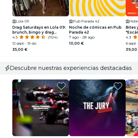
Lola 09
Pub Parada 42
Drag Saturdays en Lola 09:
Noche de cómicas en Pub
Bites 
brunch, bingo y drag
Parada 42
"Escá
queens
4.5
(1124)
7 ago - 28 ago
Hilton
4.3
12 sept - 19 dic
10,00 €
6 sept 
35,00 €
39,00
Descubre nuestras experiencias destacadas