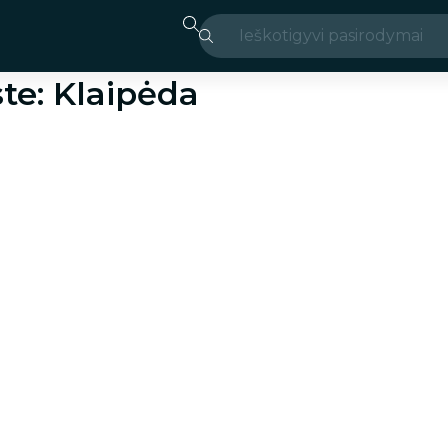
Ieškoti
gyvi pasirodymai
Madridas
te: Klaipėda
Candlelight
Londonas
renginiai ir miestai
San Paulas
parodos
Seulas
ekskursijos po mies
koncertai