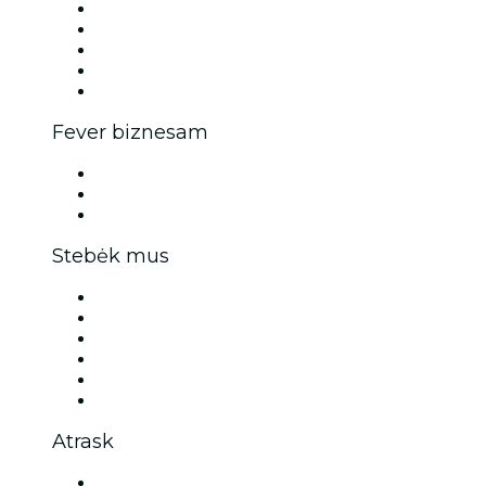
Įtrauk savo renginį į sąrašą
Įmonių renginiai ir koncertai
Partnerių programa
Vēstnieku un influenceru programma
Zīmolu partnerības
Fever biznesam
Privātie pasākumi un grupu biļetes
Korporatīvie ieguvumi
Korporatīvās dāvanu kartes un kuponi
Stebėk mus
Facebook
Twitter
Instagram
TikTok
LinkedIn
Youtube
Atrask
Renginių vietos šiame mieste: Klaipėda