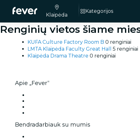
Kategorijos
Klaipėda
Renginių vietos šiame mies
KUFA Culture Factory Room B
0 renginiai
LMTA Klaipėda Faculty Great Hall
5 renginiai
Klaipėda Drama Theatre
0 renginiai
Apie „Fever“
Spauda
Siūlome darbą!
Dovanų kortelės
Pagalbos centras
Bendradarbiauk su mumis
„Fever“ zona