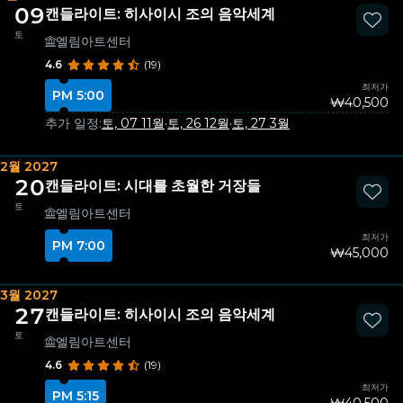
09
캔들라이트: 히사이시 조의 음악세계
토
엘림아트센터
4.6
(19)
최저가
PM 5:00
₩40,500
추가 일정:
토, 07 11월
·
토, 26 12월
·
토, 27 3월
2월 2027
20
캔들라이트: 시대를 초월한 거장들
토
엘림아트센터
최저가
PM 7:00
₩45,000
3월 2027
27
캔들라이트: 히사이시 조의 음악세계
토
엘림아트센터
4.6
(19)
최저가
PM 5:15