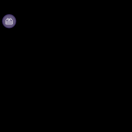
Fever 소개
협업
관련기사
이벤트 관리
채용안내
이벤트 등록
기프트 카드
기업 행사 · 혜택
고객지원팀
제휴 프로그램
앰배서더 및 인플루언서 프로그
램
브랜드 파트너십
Fever 비즈니스 서비스
팔로우하기
프라이빗 이벤트 · 단체 티켓
페이스북