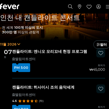
인천 내 캔들라이트 콘서트
전 세계
100개 이상의 도시
300만 명
이상의 관람객
11월 2026
필터
07
캔들라이트: 엔니오 모리꼬네 헌정 프로그램
토
엘림아트센터
최저가
PM 5:00
₩45,000
캔들라이트: 히사이시 조의 음악세계
엘림아트센터
4.6
(19)
최저가