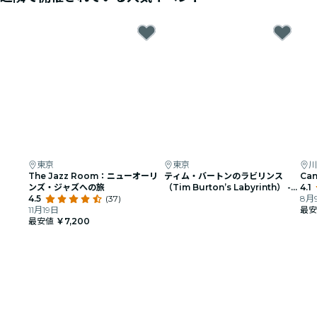
東京
東京
川
The Jazz Room：ニューオーリ
ティム・バートンのラビリンス
Ca
ンズ・ジャズへの旅
（Tim Burton’s Labyrinth） -
4.1
4.5
(37)
先行案内の事前登録
8月9
11月19日
最
最安値
￥7,200