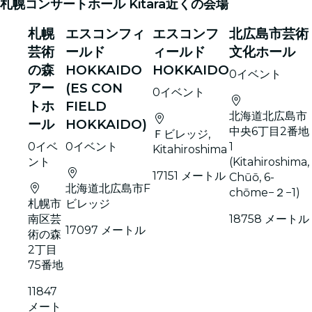
札幌コンサートホール Kitara近くの会場
札幌
エスコンフィ
エスコンフ
北広島市芸術
芸術
ールド
ィールド
文化ホール
の森
HOKKAIDO
HOKKAIDO
0イベント
アー
(ES CON
0イベント
トホ
FIELD
北海道北広島市
ール
HOKKAIDO)
中央6丁目2番地
Ｆビレッジ,
0イベ
0イベント
1
Kitahiroshima
ント
(Kitahiroshima,
17151 メートル
Chūō, 6-
北海道北広島市F
chōme−２−1)
札幌市
ビレッジ
南区芸
18758 メートル
17097 メートル
術の森
2丁目
75番地
11847
メート