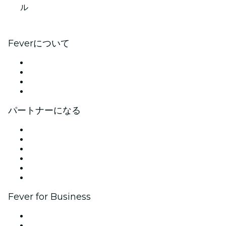
ル
Feverについて
プレス
採用情報
ギフトカード
ヘルプセンター
パートナーになる
イベントの管理
イベントを掲載する
企業向けイベント＆福利厚生
アフィリエイト・プログラム
アンバサダー＆インフルエンサープログラム
ブランドパートナーシップ
Fever for Business
プライベートイベント＆グループチケット
福利厚生