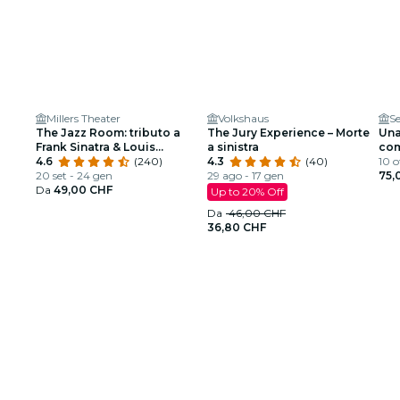
Millers Theater
Volkshaus
Se
The Jazz Room: tributo a
The Jury Experience – Morte
Una
Frank Sinatra & Louis
a sinistra
com
Armstrong
4.6
(240)
4.3
(40)
10 o
20 set - 24 gen
29 ago - 17 gen
75,
Da
49,00 CHF
Up to 20% Off
Da
46,00 CHF
36,80 CHF