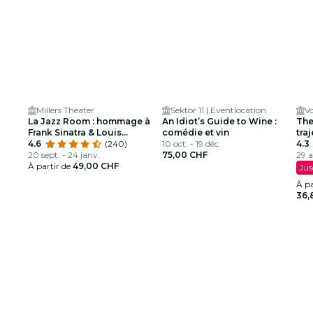
Millers Theater
Sektor 11 | Eventlocation
V
La Jazz Room : hommage à
An Idiot’s Guide to Wine :
The
Frank Sinatra & Louis
comédie et vin
tra
Armstrong
4.6
(240)
10 oct. - 19 déc.
4.3
20 sept. - 24 janv.
75,00 CHF
29 a
À partir de
49,00 CHF
Jus
À pa
36,