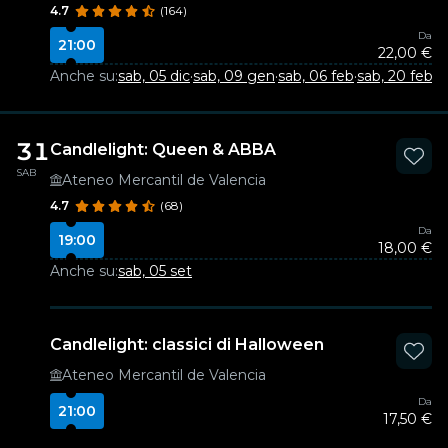
4.7
(164)
Da
21:00
22,00 €
Anche su:
sab, 05 dic
·
sab, 09 gen
·
sab, 06 feb
·
sab, 20 feb
31
Candlelight: Queen & ABBA
SAB
Ateneo Mercantil de Valencia
4.7
(68)
Da
19:00
18,00 €
Anche su:
sab, 05 set
Candlelight: classici di Halloween
Ateneo Mercantil de Valencia
Da
21:00
17,50 €