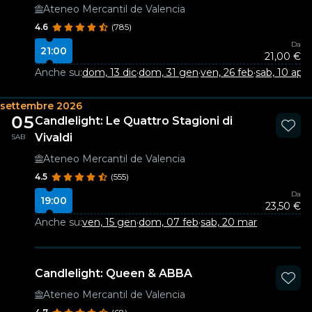
Ateneo Mercantil de Valencia
4.6
(785)
Da
21:00
21,00 €
Anche su:
dom, 13 dic
·
dom, 31 gen
·
ven, 26 feb
·
sab, 10 apr
settembre 2026
05
Candlelight: Le Quattro Stagioni di
Vivaldi
SAB
Ateneo Mercantil de Valencia
4.5
(555)
Da
19:00
23,50 €
Anche su:
ven, 15 gen
·
dom, 07 feb
·
sab, 20 mar
Candlelight: Queen & ABBA
Ateneo Mercantil de Valencia