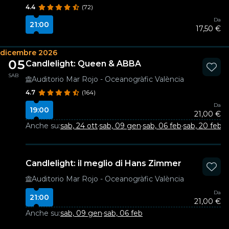
4.4
(72)
Da
21:00
17,50 €
dicembre 2026
05
Candlelight: Queen & ABBA
SAB
Auditorio Mar Rojo - Oceanogràfic València
4.7
(164)
Da
19:00
21,00 €
Anche su:
sab, 24 ott
·
sab, 09 gen
·
sab, 06 feb
·
sab, 20 feb
Candlelight: il meglio di Hans Zimmer
Auditorio Mar Rojo - Oceanogràfic València
Da
21:00
21,00 €
Anche su:
sab, 09 gen
·
sab, 06 feb