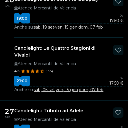
SAB
Ateneo Mercantil de Valencia
Da
19:00
17,50 €
Anche su:
sab, 19 set
·
ven, 15 gen
·
dom, 07 feb
Candlelight: Le Quattro Stagioni di
Vivaldi
Ateneo Mercantil de Valencia
4.5
(555)
Da
21:00
17,50 €
Anche su:
sab, 05 set
·
ven, 15 gen
·
dom, 07 feb
27
Candlelight: Tributo ad Adele
SAB
Ateneo Mercantil de Valencia
Da