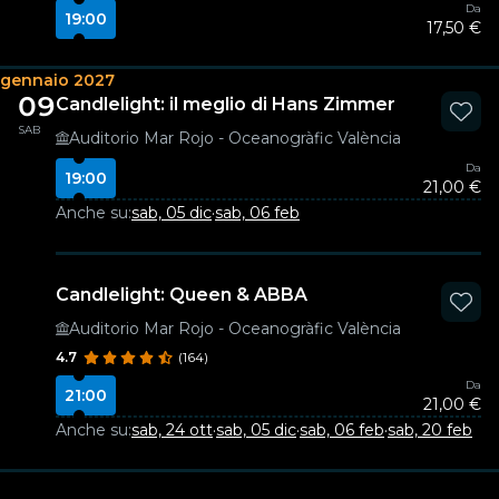
Da
19:00
17,50 €
gennaio 2027
09
Candlelight: il meglio di Hans Zimmer
SAB
Auditorio Mar Rojo - Oceanogràfic València
Da
19:00
21,00 €
Anche su:
sab, 05 dic
·
sab, 06 feb
Candlelight: Queen & ABBA
Auditorio Mar Rojo - Oceanogràfic València
4.7
(164)
Da
21:00
21,00 €
Anche su:
sab, 24 ott
·
sab, 05 dic
·
sab, 06 feb
·
sab, 20 feb