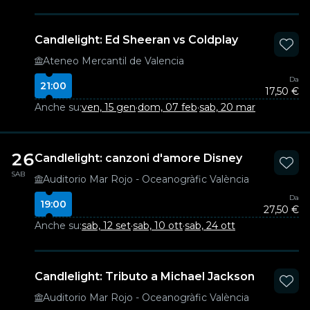
Candlelight: Ed Sheeran vs Coldplay
Ateneo Mercantil de Valencia
Da
21:00
17,50 €
Anche su:
ven, 15 gen
·
dom, 07 feb
·
sab, 20 mar
26
Candlelight: canzoni d'amore Disney
SAB
Auditorio Mar Rojo - Oceanogràfic València
Da
19:00
27,50 €
Anche su:
sab, 12 set
·
sab, 10 ott
·
sab, 24 ott
Candlelight: Tributo a Michael Jackson
Auditorio Mar Rojo - Oceanogràfic València