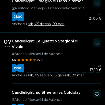
Candlelight: il meglio di Hans Zimmer
Auditorio Mar Rojo - Oceanogràfic València
Da
21:00
21,00 €
Anche su:
sab, 05 dic
·
sab, 09 gen
07
Candlelight: Le Quattro Stagioni di
Vivaldi
DOM
Ateneo Mercantil de Valencia
4.5
(555)
Da
19:00
17,50 €
Anche su:
sab, 05 set
·
ven, 15 gen
·
sab, 20 mar
Candlelight: Ed Sheeran vs Coldplay
Ateneo Mercantil de Valencia