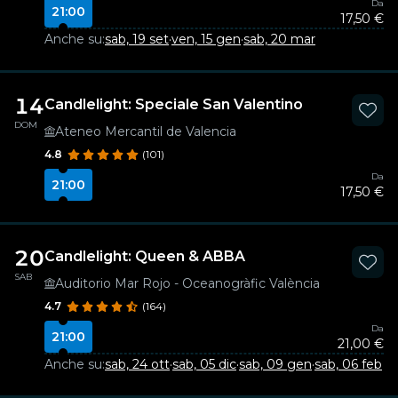
Da
21:00
17,50 €
Anche su:
sab, 19 set
·
ven, 15 gen
·
sab, 20 mar
14
Candlelight: Speciale San Valentino
DOM
Ateneo Mercantil de Valencia
4.8
(101)
Da
21:00
17,50 €
20
Candlelight: Queen & ABBA
SAB
Auditorio Mar Rojo - Oceanogràfic València
4.7
(164)
Da
21:00
21,00 €
Anche su:
sab, 24 ott
·
sab, 05 dic
·
sab, 09 gen
·
sab, 06 feb