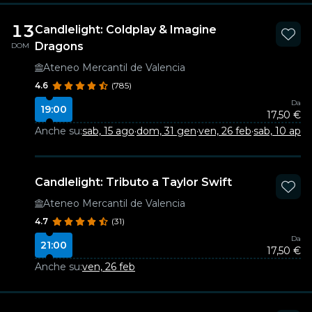
13
Candlelight: Coldplay & Imagine
Dragons
DOM
Ateneo Mercantil de Valencia
4.6
(785)
Da
19:00
17,50 €
Anche su:
sab, 15 ago
·
dom, 31 gen
·
ven, 26 feb
·
sab, 10 apr
Candlelight: Tributo a Taylor Swift
Ateneo Mercantil de Valencia
4.7
(31)
Da
21:00
17,50 €
Anche su:
ven, 26 feb