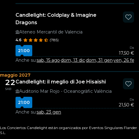
Candlelight: Coldplay & Imagine
Dragons
Ateneo Mercantil de Valencia
4.6
(785)
Da
21:00
17,50 €
Anche su:
sab, 15 ago
·
dom, 13 dic
·
dom, 31 gen
·
ven, 26 feb
maggio 2027
22
Candlelight: il meglio di Joe Hisaishi
SAB
Auditorio Mar Rojo - Oceanogràfic València
Da
21:00
21,50 €
Anche su:
sab, 23 gen
Los Conciertos Candlelight están organizados por Eventos Singulares Flander
S.L.