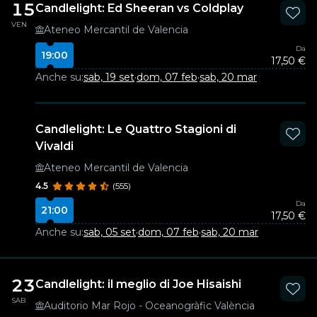
15
Candlelight: Ed Sheeran vs Coldplay
VEN
Ateneo Mercantil de Valencia
Da
19:00
17,50 €
Anche su:
sab, 19 set
·
dom, 07 feb
·
sab, 20 mar
Candlelight: Le Quattro Stagioni di
Vivaldi
Ateneo Mercantil de Valencia
4.5
(555)
Da
21:00
17,50 €
Anche su:
sab, 05 set
·
dom, 07 feb
·
sab, 20 mar
23
Candlelight: il meglio di Joe Hisaishi
SAB
Auditorio Mar Rojo - Oceanogràfic València