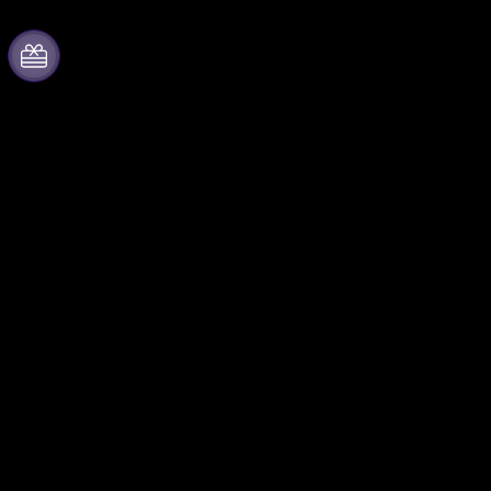
Informazioni su
Collabora con noi
Fever
Gestisci il tuo evento
Stampa
Pubblica il tuo evento
Unisciti al team
Eventi aziendali & benefit
Borse di studio Fever per
Programma di affiliazione
l'eccellenza
Programma Ambassador e
Carte regalo
Influencer
Centro assistenza
Brand partnership
Fever for Business
Seguici
Eventi privati e biglietti di
Facebook
gruppo