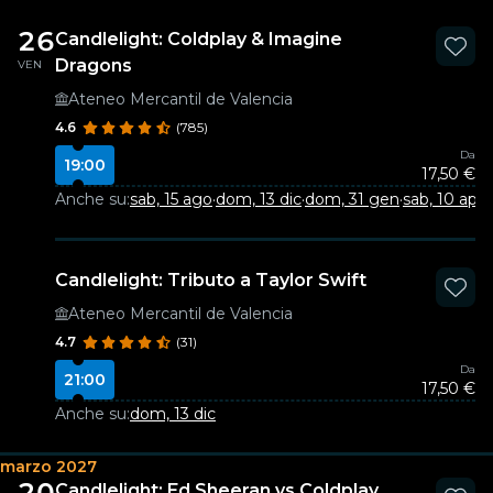
26
Candlelight: Coldplay & Imagine
Dragons
VEN
Ateneo Mercantil de Valencia
4.6
(785)
Da
19:00
17,50 €
Anche su:
sab, 15 ago
·
dom, 13 dic
·
dom, 31 gen
·
sab, 10 apr
Candlelight: Tributo a Taylor Swift
Ateneo Mercantil de Valencia
4.7
(31)
Da
21:00
17,50 €
Anche su:
dom, 13 dic
marzo 2027
20
Candlelight: Ed Sheeran vs Coldplay