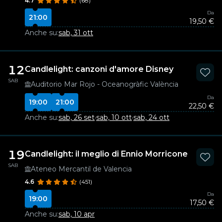
4.7
(68)
Da
21:00
19,50 €
Anche su:
sab, 31 ott
12
Candlelight: canzoni d'amore Disney
SAB
Auditorio Mar Rojo - Oceanogràfic València
Da
19:00
21:00
22,50 €
Anche su:
sab, 26 set
·
sab, 10 ott
·
sab, 24 ott
19
Candlelight: il meglio di Ennio Morricone
SAB
Ateneo Mercantil de Valencia
4.6
(451)
Da
19:00
17,50 €
Anche su:
sab, 10 apr