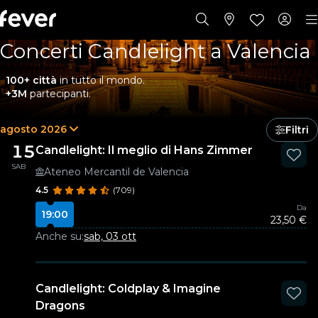
Concerti Candlelight a Valencia
100+ città
in tutto il mondo.
+3M
partecipanti.
agosto 2026
Filtri
15
Candlelight: Il meglio di Hans Zimmer
SAB
Ateneo Mercantil de Valencia
4.5
(709)
Da
19:00
23,50 €
Anche su:
sab, 03 ott
Candlelight: Coldplay & Imagine
Dragons