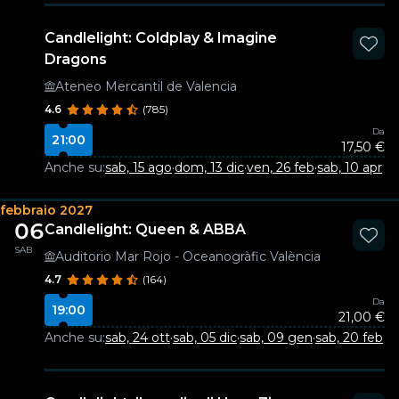
Candlelight: Coldplay & Imagine
Dragons
Ateneo Mercantil de Valencia
4.6
(785)
Da
21:00
17,50 €
Anche su:
sab, 15 ago
·
dom, 13 dic
·
ven, 26 feb
·
sab, 10 apr
febbraio 2027
06
Candlelight: Queen & ABBA
SAB
Auditorio Mar Rojo - Oceanogràfic València
4.7
(164)
Da
19:00
21,00 €
Anche su:
sab, 24 ott
·
sab, 05 dic
·
sab, 09 gen
·
sab, 20 feb