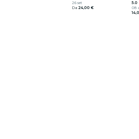
26 set
5.0
Da
24,00 €
08 a
14,