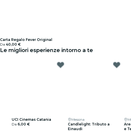
Carta Regalo Fever Original
Da
40,00 €
Le migliori esperienze intorno a te
UCI Cinemas Catania
Messina
M
Da
6,00 €
Candlelight: Tributo a
Are
Einaudi
e T