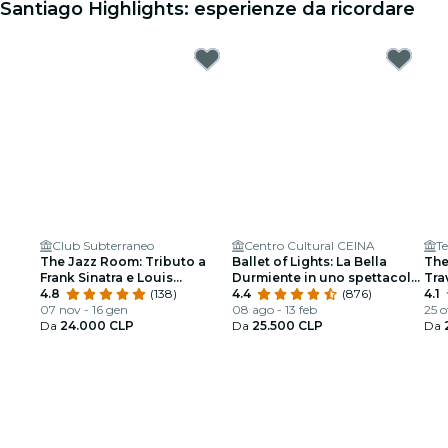
Santiago Highlights: esperienze da ricordare
Club Subterraneo
Centro Cultural CEINA
T
The Jazz Room: Tributo a
Ballet of Lights: La Bella
The
Frank Sinatra e Louis
Durmiente in uno spettacolo
Tra
Armstrong
4.8
(138)
mozzafiato
4.4
(876)
4.1
07 nov - 16 gen
08 ago - 13 feb
25 o
Da
24.000 CLP
Da
25.500 CLP
Da