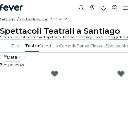
Santiago
Spettacoli dal vivo
Teatro
Spettacoli Teatrali a Santiago
Scopri una vasta gamma di spettacoli teatrali a Santiago con tutti i tipi di produzioni disponibili e trascorri una piacevole serata in ottima compagnia. Qualunque siano i tuoi gusti, sei sicuro di trovare uno spettacolo adatto a te.
Leggi di più
Teatro
Tutti
Stand-Up Comedy
Danza Classica
Spettacoli 
Data
3
esperienze