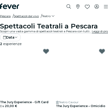
Pescara
Spettacoli dal vivo
Teatro
Spettacoli Teatrali a Pescara
Scopri una vasta gamma di spettacoli teatrali a Pescara con tutti i tipi di produzioni disponibili e trascorri una piacevole serata in ottima compagnia. Qualunque siano i tuoi gusti, sei sicuro di trovare uno spettacolo adatto a te.
Leggi di più
Data
2
esperienze
The Jury Experience - Gift Card
Teatro Cavour
Da
20,00 €
The Jury Experience – Omicidio