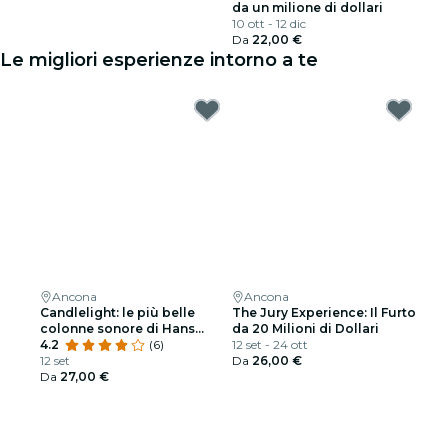
da un milione di dollari
10 ott - 12 dic
Da
22,00 €
Le migliori esperienze intorno a te
Ancona
Ancona
Candlelight: le più belle
The Jury Experience: Il Furto
colonne sonore di Hans
da 20 Milioni di Dollari
Zimmer
4.2
(6)
12 set - 24 ott
12 set
Da
26,00 €
Da
27,00 €