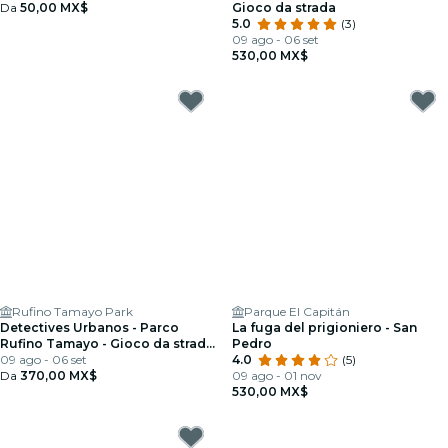
Da
50,00 MX$
Gioco da strada
5.0
(3)
09 ago - 06 set
530,00 MX$
Rufino Tamayo Park
Parque El Capitán
Detectives Urbanos - Parco
La fuga del prigioniero - San
Rufino Tamayo - Gioco da strada
Pedro
guidato da app
09 ago - 06 set
4.0
(5)
Da
370,00 MX$
09 ago - 01 nov
530,00 MX$