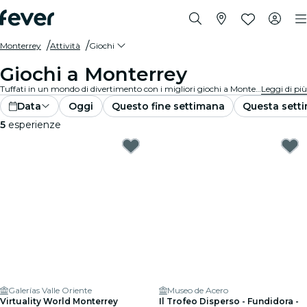
Monterrey
Attività
Giochi
Giochi a Monterrey
Tuffati in un mondo di divertimento con i migliori giochi a Monterrey. Dai giochi da tavolo alle esperienze di realtà virtuale, c'è qualcosa per tutti i gusti.
Leggi di più
Data
Oggi
Questo fine settimana
Questa sett
5
esperienze
Galerías Valle Oriente
Museo de Acero
Virtuality World Monterrey
Il Trofeo Disperso - Fundidora -