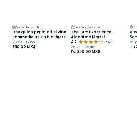
Saxy Jazz Club
Teatro Versalles
A
Una guida per idioti al vino:
The Jury Experience -
Ric
commedia tra un bicchiere e
Algoritmo Mortal
Sec
l’altro
26 set - 13 nov
4.2
(343)
Agu
09 d
950,00 MX$
26 set - 05 dic
Da
Da
350,00 MX$