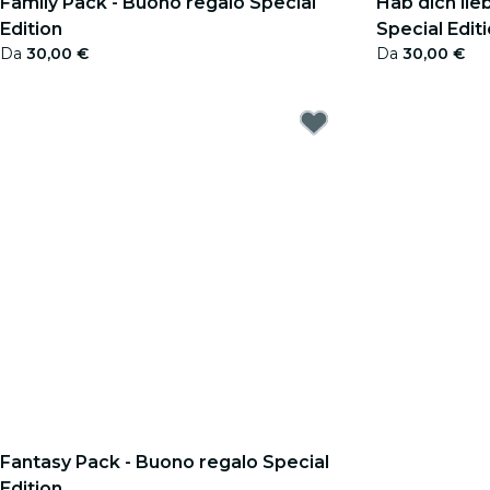
Family Pack - Buono regalo Special
Hab dich li
Edition
Special Edit
Da
30,00 €
Da
30,00 €
Fantasy Pack - Buono regalo Special
Edition