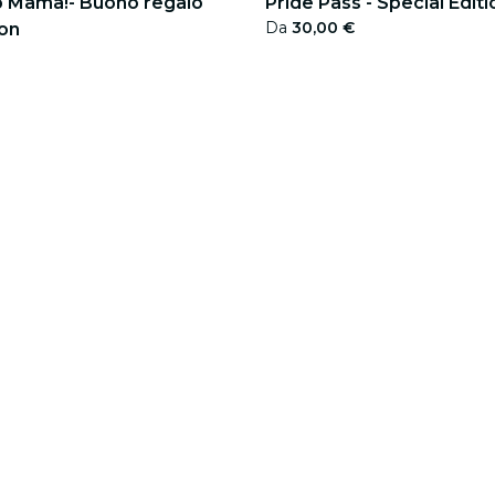
eb Mama!- Buono regalo
Pride Pass - Special Edit
Da
30,00 €
ion