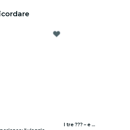
icordare
I tre ??? – e ...