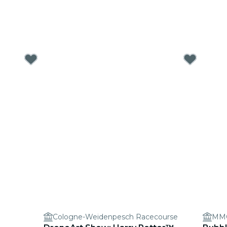
Cologne-Weidenpesch Racecourse
MMC