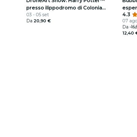
DroneArt Show: Harry Potter™
Bubbl
presso ilippodromo di Colonia
esperi
4.3
03 - 05 set
Weidenpesch
Da
20,90 €
07 ago
Da
15,
12,40 