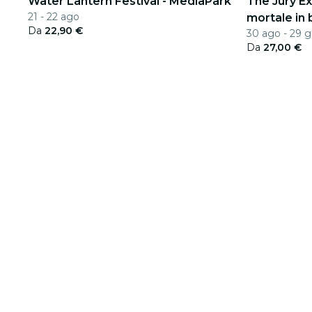
Water Lantern Festival - MediaPark
The Jury Ex
21 - 22 ago
mortale in 
Da
22,90 €
30 ago - 29 
Da
27,00 €