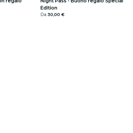
ion regalo
Night Pass - Buono regalo Special
Edition
Da
30,00 €