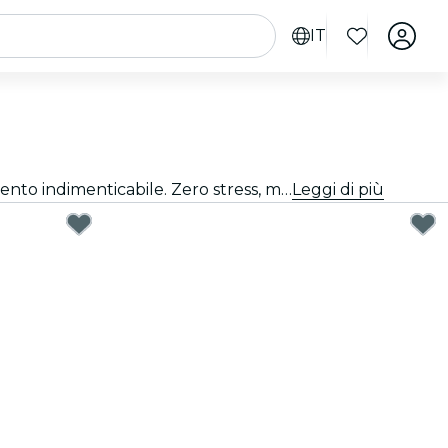
IT
Fare il regalo perfetto è più semplice di quanto pensi. Scegli la carta regalo, seleziona l'importo e regala un momento indimenticabile. Zero stress, massima flessibilità, successo garantito.
Leggi di più