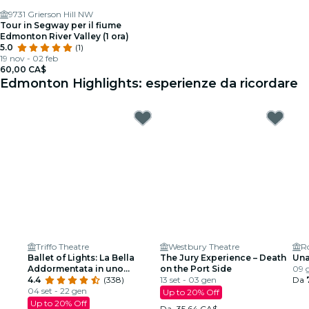
9731 Grierson Hill NW
Tour in Segway per il fiume
Edmonton River Valley (1 ora)
5.0
(1)
19 nov - 02 feb
60,00 CA$
Edmonton Highlights: esperienze da ricordare
Triffo Theatre
Westbury Theatre
R
Ballet of Lights: La Bella
The Jury Experience – Death
Una
Addormentata in uno
on the Port Side
09 g
spettacolo scintillante
4.4
(338)
13 set - 03 gen
Da
04 set - 22 gen
Up to 20% Off
Up to 20% Off
Da
35,64 CA$