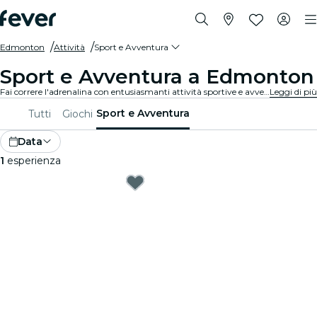
Edmonton
Attività
Sport e Avventura
Sport e Avventura a Edmonton
Fai correre l'adrenalina con entusiasmanti attività sportive e avventurose a Edmonton. Che tu sia appassionato di escursionismo, arrampicata o sport estremi, siamo pronti a soddisfare le tue passioni.
Leggi di più
Sport e Avventura
Tutti
Giochi
Data
1
esperienza