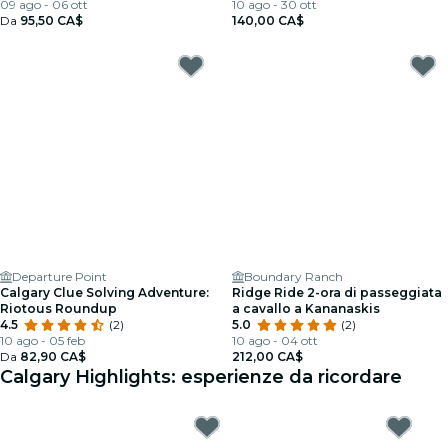
di Calgary
09 ago - 06 ott
Banff Town
10 ago - 30 ott
Da
95,50 CA$
140,00 CA$
Departure Point
Boundary Ranch
Calgary Clue Solving Adventure:
Ridge Ride 2-ora di passeggiata
Riotous Roundup
a cavallo a Kananaskis
4.5
(2)
5.0
(2)
10 ago - 05 feb
10 ago - 04 ott
Da
82,90 CA$
212,00 CA$
Calgary Highlights: esperienze da ricordare