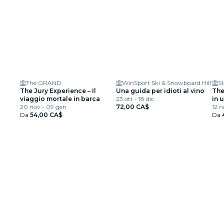
The GRAND
WinSport Ski & Snowboard Hill
The Jury Experience – Il
Una guida per idioti al vino
The
viaggio mortale in barca
23 ott - 18 dic
in 
20 nov - 09 gen
72,00 CA$
12 n
Da
54,00 CA$
Da