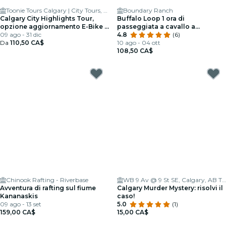
Toonie Tours Calgary | City Tours, Bike & Scooter Rentals
Boundary Ranch
Calgary City Highlights Tour,
Buffalo Loop 1 ora di
opzione aggiornamento E-Bike |
passeggiata a cavallo a
3 ore
09 ago - 31 dic
Kananaskis
4.8
(6)
Da
110,50 CA$
10 ago - 04 ott
108,50 CA$
Chinook Rafting - Riverbase
WB 9 Av @ 9 St SE, Calgary, AB T2G 2Z2, Canada
Avventura di rafting sul fiume
Calgary Murder Mystery: risolvi il
Kananaskis
caso!
09 ago - 13 set
5.0
(1)
159,00 CA$
15,00 CA$