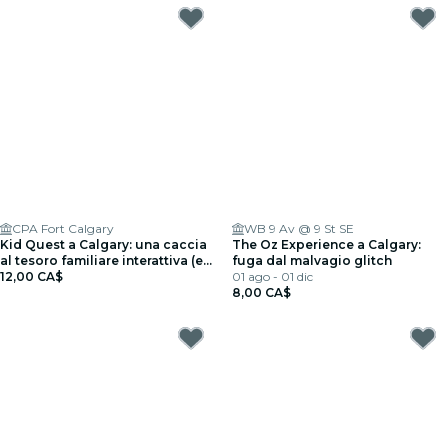
CPA Fort Calgary
WB 9 Av @ 9 St SE
Kid Quest a Calgary: una caccia
The Oz Experience a Calgary:
al tesoro familiare interattiva (età
fuga dal malvagio glitch
4–8)
12,00 CA$
01 ago - 01 dic
8,00 CA$