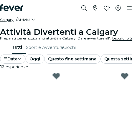
Calgary
Attività
Attività Divertenti a Calgary
Preparati per emozionanti attività a Calgary. Dalle avventure all'aperto alle esperienze culturali, scopri i modi migliori per sfruttare al massimo il tuo tempo.
Leggi di più
Tutti
Sport e Avventura
Giochi
Data
Oggi
Questo fine settimana
Questa sett
12
esperienze