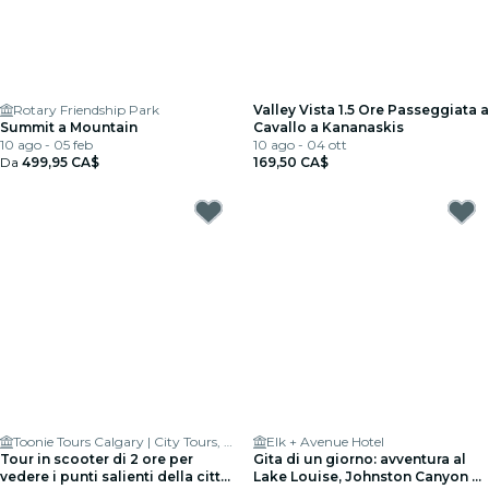
Rotary Friendship Park
Valley Vista 1.5 Ore Passeggiata a
Summit a Mountain
Cavallo a Kananaskis
10 ago - 05 feb
10 ago - 04 ott
Da
499,95 CA$
169,50 CA$
Toonie Tours Calgary | City Tours, Bike & Scooter Rentals
Elk + Avenue Hotel
Tour in scooter di 2 ore per
Gita di un giorno: avventura al
vedere i punti salienti della città
Lake Louise, Johnston Canyon &