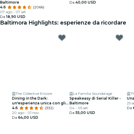
Baltimore
Da
40,00 USD
4.6
(2066)
07 ago - 07 set
Da
18,90 USD
Baltimora Highlights: esperienze da ricordare
The Collective Encore
La Familia Soundstage
T
Dining in the Dark:
Speakeasy di Serial Killer -
Una
un'esperienza unica con gli
Baltimore
25 s
occhi bendati
4.6
(332)
04 - 05 set
Da
20 ago - 01 nov
Da
55,00 USD
Da
64,00 USD