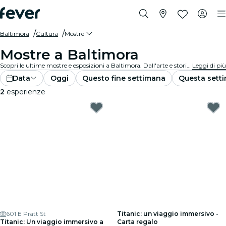
Baltimora
Cultura
Mostre
Mostre a Baltimora
Scopri le ultime mostre e esposizioni a Baltimora. Dall'arte e storia alla scienza e tecnologia, esplora esposizioni affascinanti che accendono la tua curiosità.
Leggi di più
Data
Oggi
Questo fine settimana
Questa sett
2
esperienze
601 E Pratt St
Titanic: un viaggio immersivo -
Titanic: Un viaggio immersivo a
Carta regalo