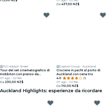
175,00 NZ$
07 ago - 02 feb
Da
437,00 NZ$
102 Hobson Street
Explore Group - Auckland
Tour del set cinematografico di
Crociere in yacht al porto di
Hobbiton con pranzo da
Auckland con cena tris
Auckland
07 ago - 02 feb
4.0
(1)
Da
230,00 NZ$
07 ago - 02 feb
Da
110,00 NZ$
Auckland Highlights: esperienze da ricordare