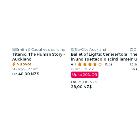
Smith & Caughey's building
SkyCity Auckland
G
Titanic. The Human Story -
Ballet of Lights: Cenerentola
The
Auckland
in uno spettacolo scintillante
in 
Nuovo!
4.1
(103)
12 d
28 ago - 27 set
12 set - 06 dic
Da
Da
40,00 NZ$
Up to 20% Off
Da
35,00 NZ$
28,00 NZ$