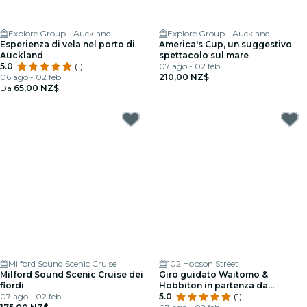
Explore Group - Auckland
Explore Group - Auckland
Esperienza di vela nel porto di
America's Cup, un suggestivo
Auckland
spettacolo sul mare
5.0
(1)
07 ago - 02 feb
06 ago - 02 feb
210,00 NZ$
Da
65,00 NZ$
Milford Sound Scenic Cruise
102 Hobson Street
Milford Sound Scenic Cruise dei
Giro guidato Waitomo &
fiordi
Hobbiton in partenza da
07 ago - 02 feb
Auckland
5.0
(1)