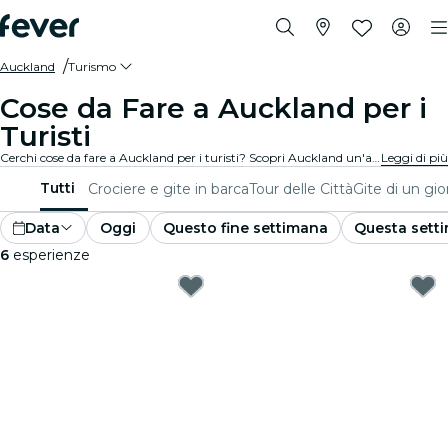
Auckland
Turismo
Cose da Fare a Auckland per i
Turisti
Cerchi cose da fare a Auckland per i turisti? Scopri Auckland un'avventura alla volta con queste esperienze emozionanti appositamente pensate per i turisti. Scopri le migliori cose da fare!
Leggi di più
Tutti
Crociere e gite in barca
Tour delle Città
Gite di un gi
Data
Oggi
Questo fine settimana
Questa sett
6
esperienze