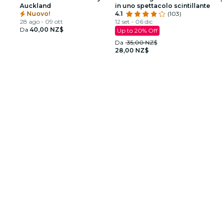
Auckland
in uno spettacolo scintillante
Nuovo!
4.1
(103)
28 ago - 09 ott
12 set - 06 dic
Da
40,00 NZ$
Up to 20% Off
Da
35,00 NZ$
28,00 NZ$