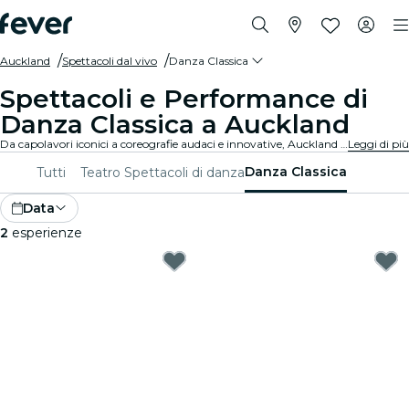
Auckland
Spettacoli dal vivo
Danza Classica
Spettacoli e Performance di
Danza Classica a Auckland
Da capolavori iconici a coreografie audaci e innovative, Auckland offre una vasta gamma di spettacoli di danza classica per affascinare il pubblico di tutte le età. Perditi nei movimenti mozzafiato, nei costumi stupefacenti e nella narrazione emotiva che definiscono questa forma d'arte squisita.
Leggi di più
Danza Classica
Tutti
Teatro
Spettacoli di danza
Data
2
esperienze