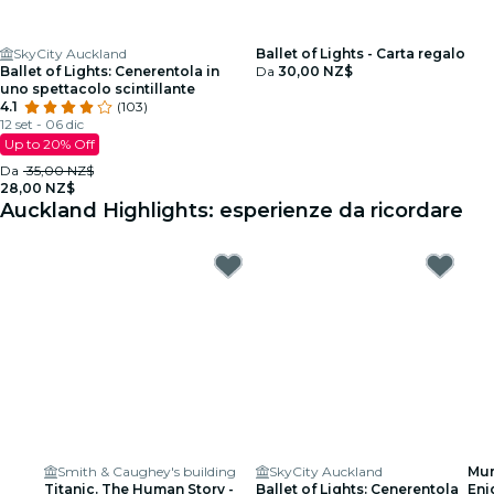
SkyCity Auckland
Ballet of Lights - Carta regalo
Ballet of Lights: Cenerentola in
Da
30,00 NZ$
uno spettacolo scintillante
4.1
(103)
12 set - 06 dic
Up to 20% Off
Da
35,00 NZ$
28,00 NZ$
Auckland Highlights: esperienze da ricordare
Smith & Caughey's building
SkyCity Auckland
Mur
Titanic. The Human Story -
Ballet of Lights: Cenerentola
Eni