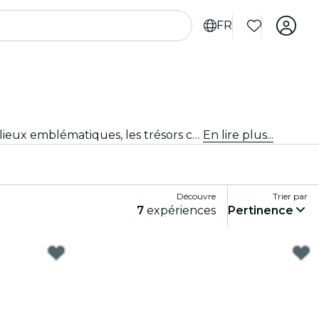
FR
Expérimente Zurich comme jamais auparavant avec des tours de la ville et des forfaits de visite. En explorant les lieux emblématiques, les trésors cachés et les points incontournables locaux de Zurich, tu découvriras les histoires qui donnent vie à la ville.
En lire plus...
Découvre
Trier par
7
expériences
Pertinence