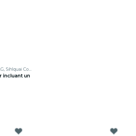
Best of Switzerland Tours AG, Sihlquai Coach Parking
r incluant un