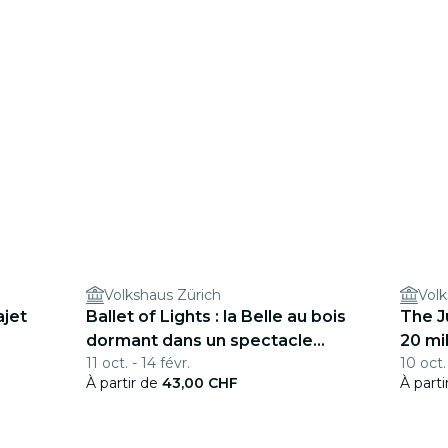
Volkshaus Zürich
Vol
ajet
Ballet of Lights : la Belle au bois
The J
dormant dans un spectacle
20 mil
11 oct. - 14 févr.
10 oct.
étincelant
À partir de
43,00 CHF
À part