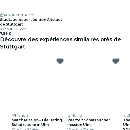
Arnulf-Klett-Platz
Stadtabenteuer : édition Altstadt
de Stuttgart
10 août - 01 déc.
7,99 €
Découvre des expériences similaires près de
Stuttgart
Munich
Munich
U
Match Mission – Die Dating
Paarzeit Schatzsuche :
The
Schatzsuche in Ulm
mission Ulm
Ulm
10 août - 26 févr.
10 août - 21 mai
Ga
7,9