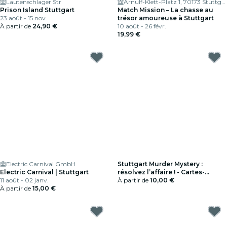
Lautenschlager Str
Arnulf-Klett-Platz 1, 70173 Stuttgart
Prison Island Stuttgart
Match Mission – La chasse au
23 août - 15 nov.
trésor amoureuse à Stuttgart
À partir de
24,90 €
10 août - 26 févr.
19,99 €
Electric Carnival GmbH
Stuttgart Murder Mystery :
Electric Carnival | Stuttgart
résolvez l’affaire ! - Cartes-
11 août - 02 janv.
cadeaux
À partir de
10,00 €
À partir de
15,00 €