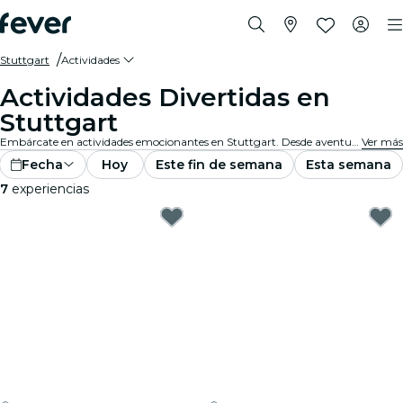
Stuttgart
Actividades
Actividades Divertidas en
Stuttgart
Embárcate en actividades emocionantes en Stuttgart. Desde aventuras al aire libre hasta experiencias culturales, descubre las mejores maneras de aprovechar tu tiempo.
Ver más
Fecha
Hoy
Este fin de semana
Esta semana
7
experiencias