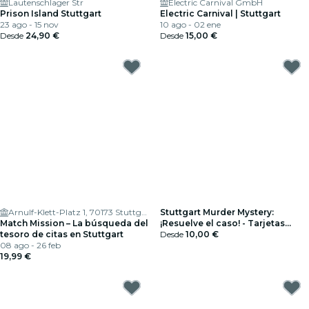
Lautenschlager Str
Electric Carnival GmbH
Prison Island Stuttgart
Electric Carnival | Stuttgart
23 ago - 15 nov
10 ago - 02 ene
Desde
24,90 €
Desde
15,00 €
Arnulf-Klett-Platz 1, 70173 Stuttgart
Stuttgart Murder Mystery:
Match Mission – La búsqueda del
¡Resuelve el caso! - Tarjetas
tesoro de citas en Stuttgart
regalo
Desde
10,00 €
08 ago - 26 feb
19,99 €