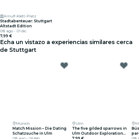
Arnulf-Klett-Platz
Stadtabenteuer: Stuttgart
Altstadt Edition
08 ago - 01 dic
7,99 €
Echa un vistazo a experiencias similares cerca
de Stuttgart
Múnich
Ulm
M
Match Mission – Die Dating
The five gilded sparrows in
Bús
Schatzsuche in Ulm
Ulm Outdoor Exploration
par
08 ago - 26 feb
Game
7,99 €
08 