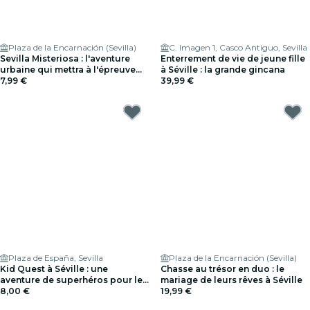
Plaza de la Encarnación (Sevilla)
C. Imagen 1, Casco Antiguo, Sevilla
Sevilla Misteriosa : l'aventure
Enterrement de vie de jeune fille
urbaine qui mettra à l'épreuve
à Séville : la grande gincana
ton ingéniosité
7,99 €
39,99 €
Plaza de España, Sevilla
Plaza de la Encarnación (Sevilla)
Kid Quest à Séville : une
Chasse au trésor en duo : le
aventure de superhéros pour les
mariage de leurs rêves à Séville
enfants (4 à 8 ans)
8,00 €
19,99 €