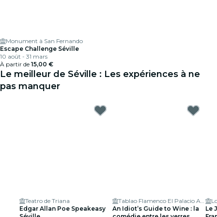
Monument à San Fernando
Escape Challenge Séville
10 août - 31 mars
À partir de
15,00 €
Le meilleur de Séville : Les expériences à ne
pas manquer
Teatro de Triana
Tablao Flamenco El Palacio Andaluz - Sala Museo
L
Edgar Allan Poe Speakeasy
An Idiot’s Guide to Wine : la
Le 
Séville
comédie entre les verres
Fra