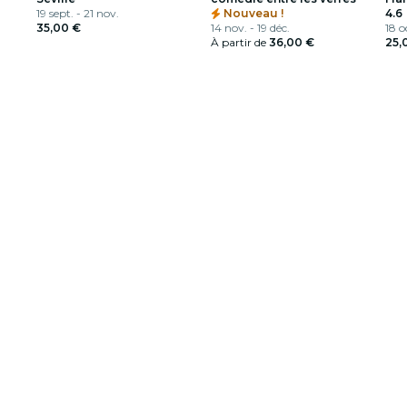
19 sept. - 21 nov.
Nouveau !
Arm
4.6
35,00 €
14 nov. - 19 déc.
18 o
À partir de
36,00 €
25,