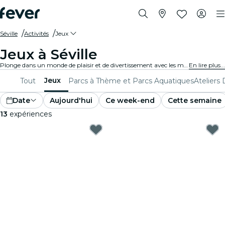
Séville
Activités
Jeux
Jeux à Séville
Plonge dans un monde de plaisir et de divertissement avec les meilleurs jeux de Séville. Des jeux de société aux expériences de réalité virtuelle, il y en a pour tous les goûts.
En lire plus...
Jeux
Tout
Parcs à Thème et Parcs Aquatiques
Ateliers 
Date
Aujourd'hui
Ce week-end
Cette semaine
13
expériences