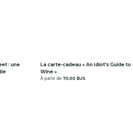
eet : une
La carte-cadeau « An Idiot's Guide to
tle
Wine »
À partir de
70,00 $US