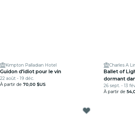
Kimpton Palladian Hotel
Charles A L
Guidon d'idiot pour le vin
Ballet of Lig
22 août - 19 déc.
dormant dan
À partir de
70,00 $US
26 sept. - 13 fév
étincelant
À partir de
54,