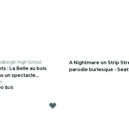
indbergh High School
A Nightmare on Strip Str
hts : La Belle au bois
parodie burlesque - Seat
s un spectacle
r.
00 $US