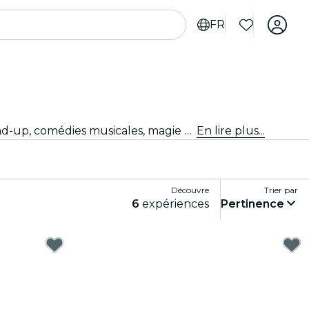
FR
Tu ne sais pas quoi faire ce soir ? Achète tes billets pour les meilleurs spectacles en direct à Seattle : théâtre, stand-up, comédies musicales, magie et bien plus.
En lire plus...
Découvre
Trier par
6
expériences
Pertinence