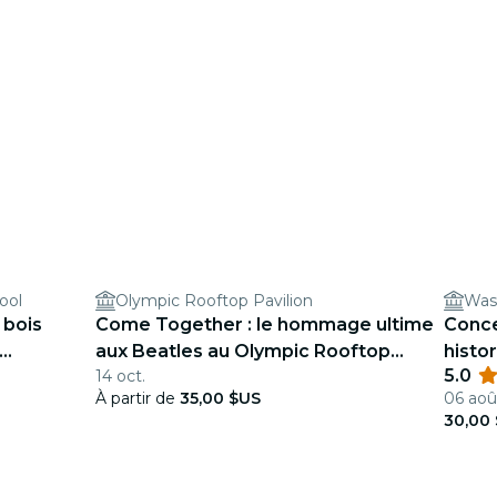
ool
Olympic Rooftop Pavilion
 bois
Come Together : le hommage ultime
Conce
aux Beatles au Olympic Rooftop
histo
5.0
14 oct.
Pavilion
À partir de
35,00 $US
06 août
30,00