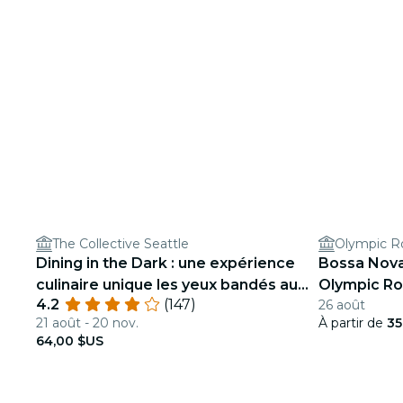
The Collective Seattle
Olympic Ro
Dining in the Dark : une expérience
Bossa Nova
culinaire unique les yeux bandés au
Olympic Ro
4.2
(147)
26 août
The Collective Seattle
21 août - 20 nov.
À partir de
35
64,00 $US