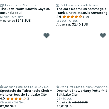
Clubhouse on South Temple
Clubhouse on South Temple
The Jazz Room : Marvin Gaye au
The Jazz Room : un hommage à
cœur du soul
Frank Sinatra et Louis Armstrong
12 nov. - 07 janv.
4.6
(119)
À partir de
36,18 $US
13 août - 01 oct.
À partir de
32,40 $US
Radisson Hotel Salt Lake City Downtown
Utah First Credit Union Amphitheatre
Spectacle du Tabernacle Choir +
DroneArt Show : Harry Potter™ à
visite en bus de Salt Lake City
Salt Lake City
4.0
(3)
09 - 10 oct.
09 août - 04 févr.
À partir de
43,02 $US
89,00 $US
36,81 $US