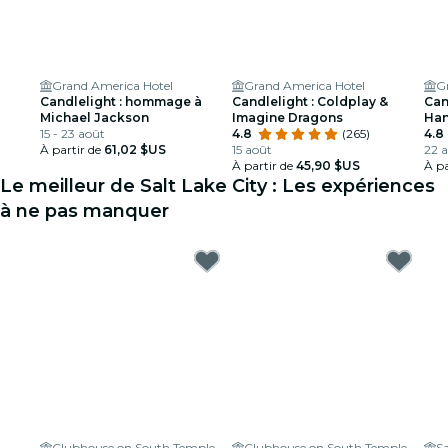
Grand America Hotel
Grand America Hotel
G
Candlelight : hommage à
Candlelight : Coldplay &
Can
Michael Jackson
Imagine Dragons
Han
15 - 23 août
4.8
(265)
4.8
À partir de
61,02 $US
15 août
22 a
À partir de
45,90 $US
À pa
Le meilleur de Salt Lake City : Les expériences
à ne pas manquer
Clubhouse on South Temple
Clubhouse on South Temple
S