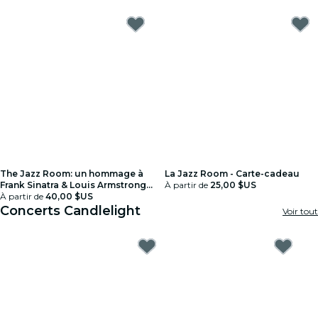
The Jazz Room: un hommage à
La Jazz Room - Carte-cadeau
Frank Sinatra & Louis Armstrong -
À partir de
25,00 $US
Carte-cadeau
À partir de
40,00 $US
Concerts Candlelight
Voir tout