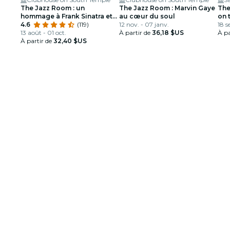
The Jazz Room : un
The Jazz Room : Marvin Gaye
The
hommage à Frank Sinatra et
au cœur du soul
on 
Louis Armstrong
4.6
(119)
12 nov. - 07 janv.
bri
18 s
13 août - 01 oct.
À partir de
36,18 $US
t-il
À pa
À partir de
32,40 $US