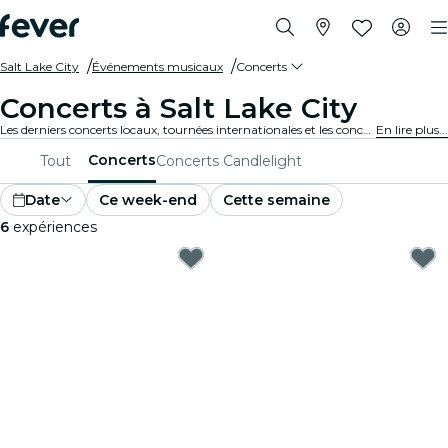
Salt Lake City
Événements musicaux
Concerts
Concerts à Salt Lake City
Les derniers concerts locaux, tournées internationales et les concerts de musique en tous genres à Salt Lake City.
En lire plus...
Concerts
Tout
Concerts Candlelight
Date
Ce week-end
Cette semaine
6
expériences