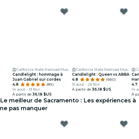
California State Railroad Museum
California State Railroad Museum
Candlelight : hommage à
Candlelight : Queen vs ABBA
Can
Juan Gabriel sur cordes
4.8
(660)
Han
4.8
(89)
15 août - 26 févr.
4.7
14 août - 13 févr.
À partir de
36,18 $US
14 a
À partir de
36,18 $US
À pa
Le meilleur de Sacramento : Les expériences à
ne pas manquer