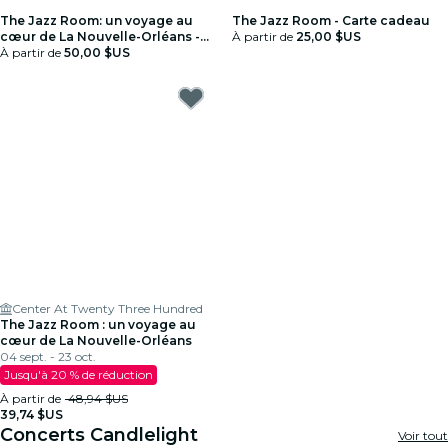
The Jazz Room: un voyage au
The Jazz Room - Carte cadeau
cœur de La Nouvelle-Orléans -
À partir de
25,00 $US
Carte-cadeau
À partir de
50,00 $US
Center At Twenty Three Hundred
The Jazz Room : un voyage au
cœur de La Nouvelle-Orléans
04 sept. - 23 oct.
Jusqu'à 20 % de réduction
À partir de
48,94 $US
39,74 $US
Concerts Candlelight
Voir tout