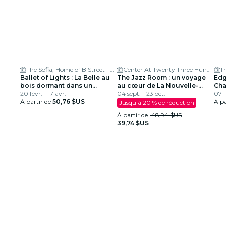
The Sofia, Home of B Street Theatre
Center At Twenty Three Hundred
Th
Ballet of Lights : La Belle au
The Jazz Room : un voyage
Edg
bois dormant dans un
au cœur de La Nouvelle-
Cha
spectacle étincelant
20 févr. - 17 avr.
Orléans
04 sept. - 23 oct.
CA
07 
À partir de
50,76 $US
À pa
Jusqu'à 20 % de réduction
À partir de
48,94 $US
39,74 $US