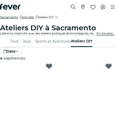
Sacramento
Activités
Ateliers DIY
Ateliers DIY à Sacramento
Libère ta créativité avec des ateliers pratiques de bricolage diy dans Sacramento. Apprends de nouvelles compétences, fabrique des objets uniques et noue des liens avec des personnes partageant les mêmes idées dans un environnement accueillant.
En lire plus...
Ateliers DIY
Tout
Jeux
Sports et Aventures
Date
4
expériences