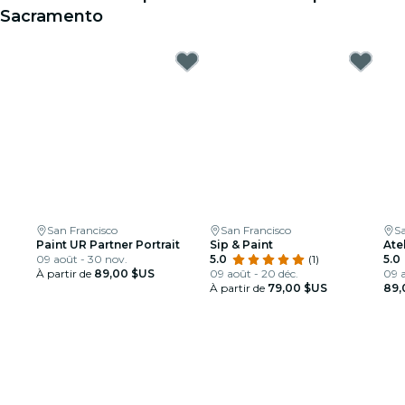
Sacramento
San Francisco
San Francisco
Sa
Paint UR Partner Portrait
Sip & Paint
Ate
09 août - 30 nov.
5.0
(1)
5.0
À partir de
89,00 $US
09 août - 20 déc.
09 a
À partir de
79,00 $US
89,