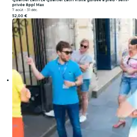
privée 8ppl Max
7 août - 31 déc.
52,00 €