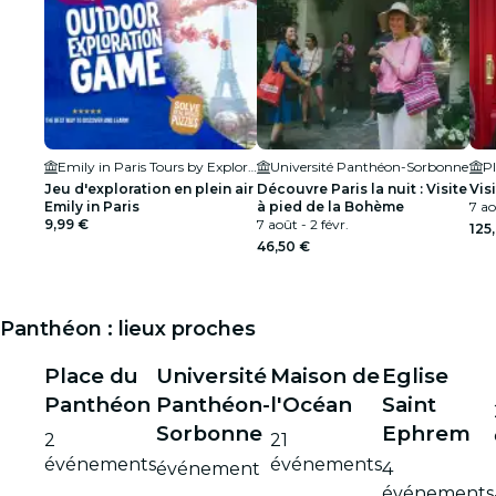
Emily in Paris Tours by Explore Paris Tours
Université Panthéon-Sorbonne
Pl
Jeu d'exploration en plein air
Découvre Paris la nuit : Visite
Vis
Emily in Paris
à pied de la Bohème
7 ao
9,99 €
7 août - 2 févr.
125
46,50 €
Panthéon : lieux proches
Place du
Université
Maison de
Eglise
Panthéon
Panthéon-
l'Océan
Saint
Sorbonne
Ephrem
2
21
événements
événements
événement
4
événements