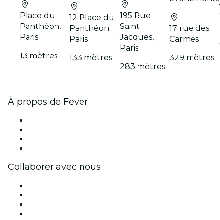
Place du
195 Rue
12 Place du
Panthéon,
Saint-
Panthéon,
17 rue des
Paris
Jacques,
Paris
Carmes
Paris
13 mètres
133 mètres
329 mètres
283 mètres
À propos de Fever
Presse
Travailler chez Fever
Cartes-cadeaux
Centre d'aide
Collaborer avec nous
Fever Zone
Publiez votre événement
Événements d'entreprise et avantages
Programme d'affiliation