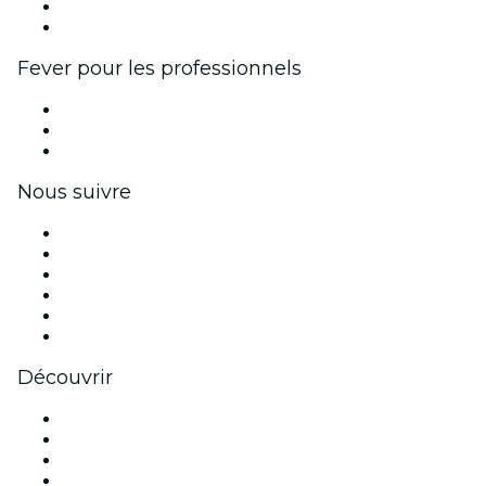
Programme d'ambassadeurs et d'influenceurs
Partenariats avec des marques
Fever pour les professionnels
Événements privés et billets de groupe
Avantages pour les entreprises
Coupons et cartes cadeaux pour les entreprises
Nous suivre
Facebook
X (Twitter)
Instagram
TikTok
LinkedIn
Youtube
Découvrir
Lieux d'événements à Paris
France
Aujourd'hui
Demain