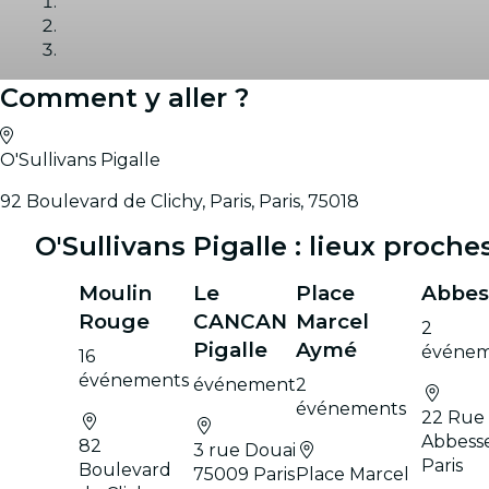
Comment y aller ?
Galerie
O'Sullivans Pigalle
92 Boulevard de Clichy, Paris, Paris, 75018
O'Sullivans Pigalle : lieux proche
Moulin
Le
Place
Abbes
Rouge
CANCAN
Marcel
2
Pigalle
Aymé
événem
16
événements
événement
2
événements
22 Rue
Abbesse
82
3 rue Douai
Paris
Boulevard
75009 Paris
Place Marcel