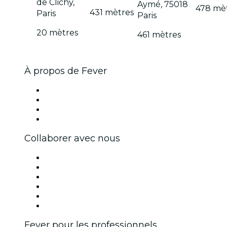
de Clichy,
Aymé, 75018
478 mè
431 mètres
Paris
Paris
20 mètres
461 mètres
À propos de Fever
Presse
Travailler chez Fever
Cartes-cadeaux
Centre d'aide
Collaborer avec nous
Fever Zone
Publiez votre événement
Événements d'entreprise et avantages
Programme d'affiliation
Programme d'ambassadeurs et d'influenceurs
Partenariats avec des marques
Fever pour les professionnels