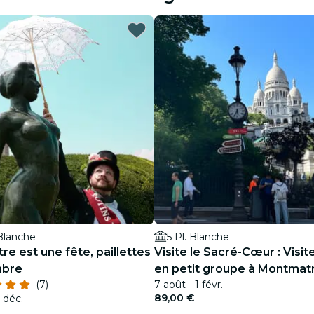
restaurants
cinéma
Blanche
5 Pl. Blanche
e est une fête, paillettes
Visite le Sacré-Cœur : Visit
mbre
en petit groupe à Montmat
(7)
7 août - 1 févr.
89,00 €
2 déc.