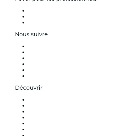
Événements privés et billets de groupe
Avantages pour les entreprises
Coupons et cartes cadeaux pour les entreprises
Nous suivre
Facebook
X (Twitter)
Instagram
TikTok
LinkedIn
Youtube
Découvrir
Lieux d'événements à Paris
France
Aujourd'hui
Demain
Cette semaine
Ce week-end
Halloween