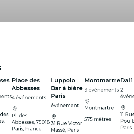
s
ses
Place des
Luppolo
Montmartre
Dalí
Abbesses
Bar à bière
3 événements
2
Paris
ents
évén
4 événements
événement
Montmartre
 des
11 Ru
Pl. des
575 mètres
s,
Poulb
Abbesses, 75018
31 Rue Victor
Paris
Paris, France
Massé, Paris