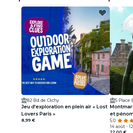
82 Bd de Clichy
5 Place 
Jeu d'exploration en plein air « Lost
Montmartr
Lovers Paris »
et péno
8,99 €
5.0
14 août - 1
22,00 €