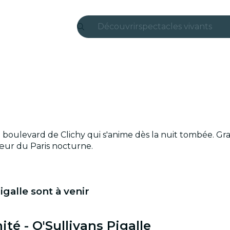
Découvrir
spectacles vivants
Madrid
Candlelight
Londres
expériences et villes
 boulevard de Clichy qui s'anime dès la nuit tombée. Gra
São Paulo
œur du Paris nocturne.
expositions
Séoul
galle sont à venir
visites urbaines
ité - O'Sullivans Pigalle
concerts