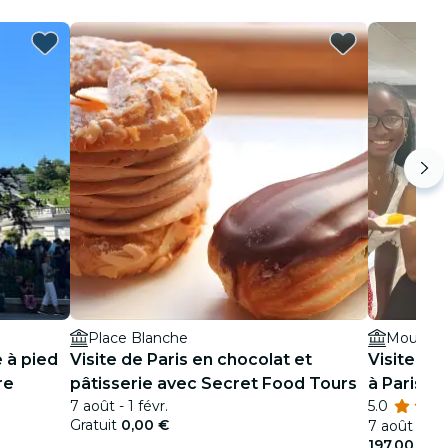
Place Blanche
Moulin 
e à pied
Visite de Paris en chocolat et
Visite ér
re
pâtisserie avec Secret Food Tours
à Paris
7 août - 1 févr.
5.0
Gratuit
0,00 €
7 août - 30 
197,00 €