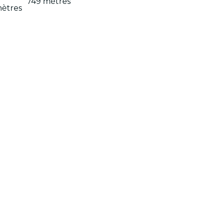
749 mètres
ètres