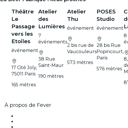
Théâtre
Atelier
Atelier
POSES
C
Le
des
Thu
Studio
d
Passage
Lumières
L
événement
événement
vers les
7
8
Etoiles
événements
é
2 bis rue de
28 bis Rue
événement
Vaucouleurs
Popincourt,
Paris
38 Rue
8
573 mètres
Saint-Maur
d
17 Cité Joly,
576 mètres
M
75011 Paris
190 mètres
8
165 mètres
À propos de Fever
Presse
Travailler chez Fever
Cartes-cadeaux