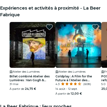
Expériences et activités à proximité - La Beer
Fabrique
Atelier des Lumières
Atelier des Lumières
P
Billet combiné Atelier des
Coldplay : A Film for the
POS
Lumières : Van Gogh &
Future à l’Atelier des
ref
Renaissance
31 mai
Lumières
4.3
(608)
5.0
À partir de
24,75 €
14 août - 12 sept.
25,
À partir de
12,00 €
La Beer Fabrique : lieux proches