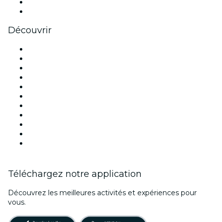
LinkedIn
Youtube
Découvrir
Lieux d'événements à Paris
France
Aujourd'hui
Demain
Cette semaine
Ce week-end
Halloween
Saint Valentin
Noël
Fête des mères
Nouvel An
Téléchargez notre application
Découvrez les meilleures activités et expériences pour
vous.