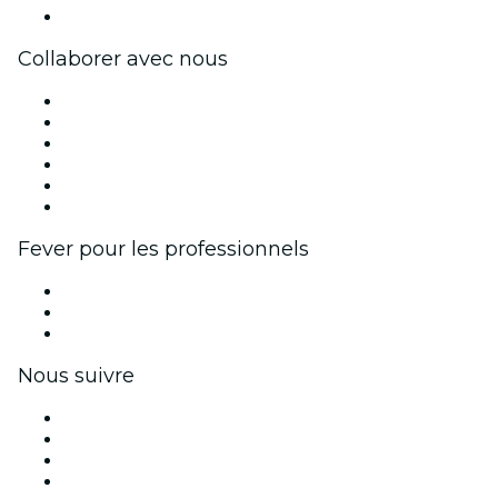
Centre d'aide
Collaborer avec nous
Fever Zone
Publiez votre événement
Événements d'entreprise et avantages
Programme d'affiliation
Programme d'ambassadeurs et d'influenceurs
Partenariats avec des marques
Fever pour les professionnels
Événements privés et billets de groupe
Avantages pour les entreprises
Coupons et cartes cadeaux pour les entreprises
Nous suivre
Facebook
X (Twitter)
Instagram
TikTok