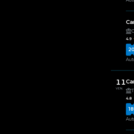
Autr
Ca
O
4.9
20
Autr
11
Ca
VEN.
T
4.8
18
Autr