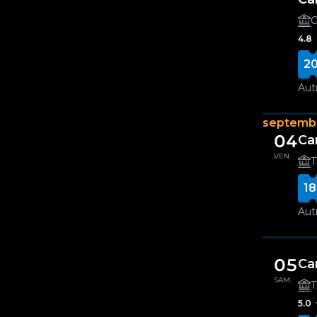
O
4.8
20
Autr
septemb
04
Ca
VEN.
T
18
Autr
05
Ca
SAM.
T
5.0