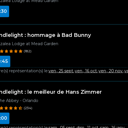
zalea Lodge at Mead Garden
:30
ndlelight : hommage à Bad Bunny
zalea Lodge at Mead Garden
(182)
:45
e(s) représentation(s) le:
ven., 25 sept.
·
ven., 16 oct.
·
ven., 20 nov.
·
ve
ndlelight : le meilleur de Hans Zimmer
he Abbey - Orlando
(234)
:00
e(s) représentation(s) le:
sam., 05 sept.
·
dim., 11 oct.
·
sam., 16 janv.