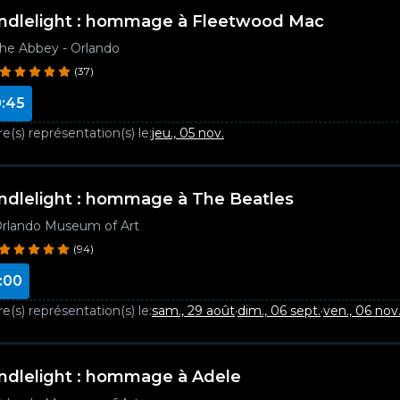
ndlelight : hommage à Fleetwood Mac
he Abbey - Orlando
(37)
:45
e(s) représentation(s) le:
jeu., 05 nov.
ndlelight : hommage à The Beatles
rlando Museum of Art
(94)
:00
e(s) représentation(s) le:
sam., 29 août
·
dim., 06 sept.
·
ven., 06 nov
ndlelight : hommage à Adele