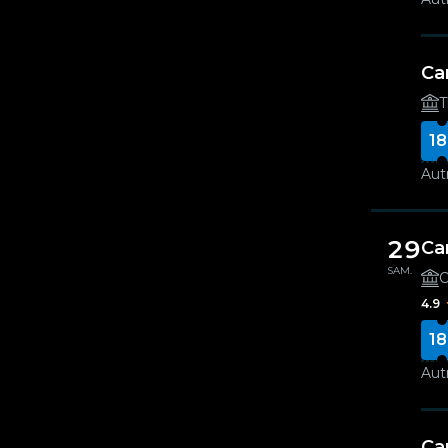
Ca
T
18
Autr
29
Ca
SAM.
O
4.9
18
Autr
Ca