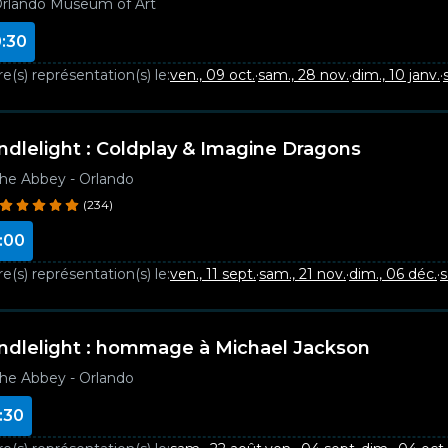
rlando Museum of Art
:30
e(s) représentation(s) le:
ven., 09 oct.
·
sam., 28 nov.
·
dim., 10 janv.
·
ndlelight : Coldplay & Imagine Dragons
he Abbey - Orlando
(234)
:00
e(s) représentation(s) le:
ven., 11 sept.
·
sam., 21 nov.
·
dim., 06 déc.
·
s
ndlelight : hommage à Michael Jackson
he Abbey - Orlando
:30