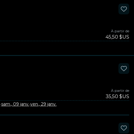
À partir de
45,50 $US
À partir de
35,50 $US
.
·
sam., 09 janv.
·
ven., 29 janv.