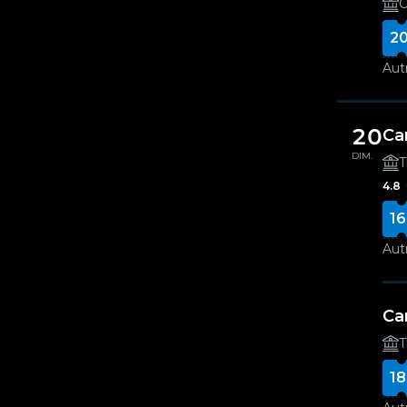
O
20
Autr
20
Ca
DIM.
T
4.8
16
Autr
Ca
T
18