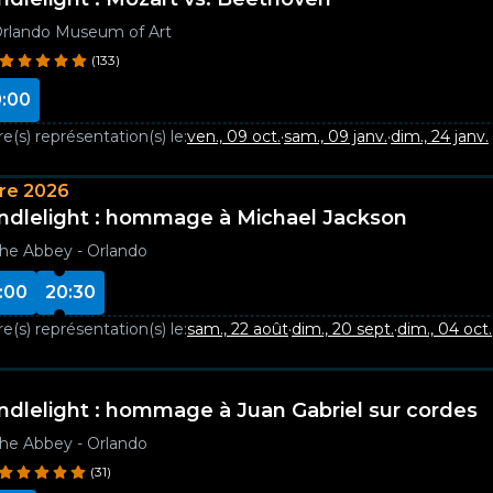
rlando Museum of Art
(133)
:00
e(s) représentation(s) le:
ven., 09 oct.
·
sam., 09 janv.
·
dim., 24 janv.
re 2026
ndlelight : hommage à Michael Jackson
he Abbey - Orlando
:00
20:30
e(s) représentation(s) le:
sam., 22 août
·
dim., 20 sept.
·
dim., 04 oct.
ndlelight : hommage à Juan Gabriel sur cordes
he Abbey - Orlando
(31)