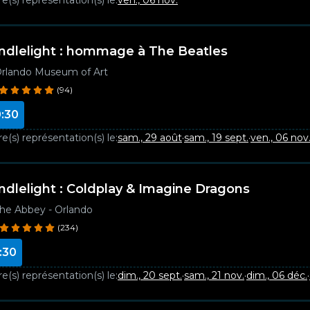
e(s) représentation(s) le:
ven., 06 nov.
ndlelight : hommage à The Beatles
rlando Museum of Art
(94)
:30
e(s) représentation(s) le:
sam., 29 août
·
sam., 19 sept.
·
ven., 06 nov
ndlelight : Coldplay & Imagine Dragons
he Abbey - Orlando
(234)
:30
e(s) représentation(s) le:
dim., 20 sept.
·
sam., 21 nov.
·
dim., 06 déc.
·