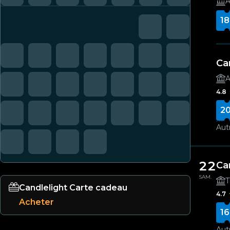
A
18
Ca
A
4.8
20
Autr
22
Ca
SAM.
T
Candlelight Carte cadeau
4.7
Acheter
16
Autr