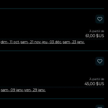
À partir de
61,00 $US
·
dim., 11 oct.
·
sam., 21 nov.
·
jeu., 03 déc.
·
sam., 23 janv.
À partir de
45,00 $US
.
·
sam., 09 janv.
·
ven., 29 janv.