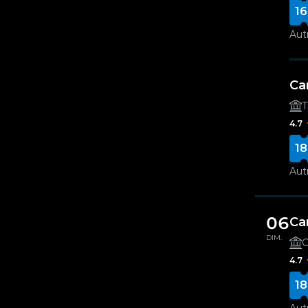
16
Autr
Ca
T
4.7
18
Autr
06
Ca
DIM.
O
4.7
18