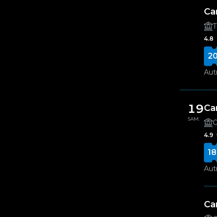
Ca
T
4.8
20
Autr
19
Ca
SAM.
O
4.9
18
Autr
Ca