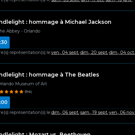
ndlelight : hommage à Michael Jackson
he Abbey - Orlando
:30
e(s) représentation(s) le:
ven., 04 sept.
·
dim., 20 sept.
·
dim., 04 oct.
ndlelight : hommage à The Beatles
rlando Museum of Art
(94)
:00
e(s) représentation(s) le:
dim., 06 sept.
·
sam., 19 sept.
·
ven., 06 nov
ndlelight : Mozart vs. Beethoven