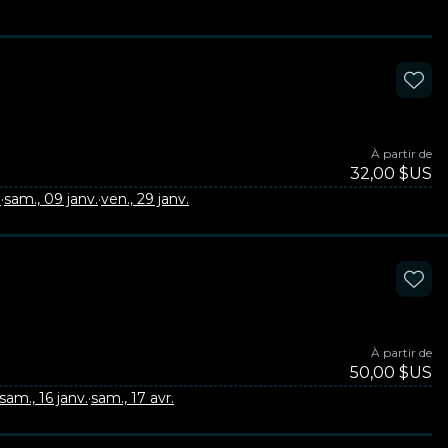
À partir de
32,00 $US
.
·
sam., 09 janv.
·
ven., 29 janv.
À partir de
50,00 $US
sam., 16 janv.
·
sam., 17 avr.