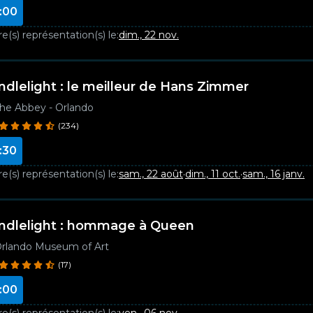
:00
e(s) représentation(s) le:
dim., 22 nov.
ndlelight : le meilleur de Hans Zimmer
he Abbey - Orlando
(234)
:30
e(s) représentation(s) le:
sam., 22 août
·
dim., 11 oct.
·
sam., 16 janv.
ndlelight : hommage à Queen
rlando Museum of Art
(17)
:00