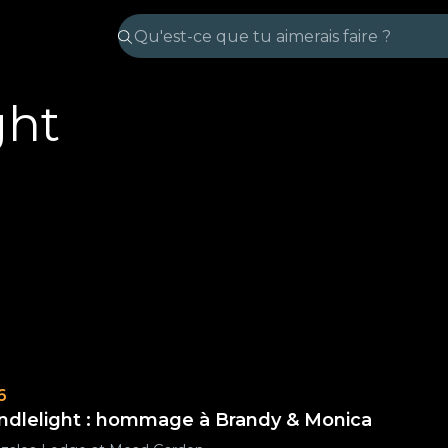
ght
6
ndlelight : hommage à Brandy & Monica