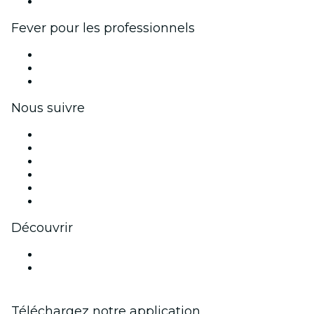
Partenariats avec des marques
Fever pour les professionnels
Événements privés et billets de groupe
Avantages pour les entreprises
Coupons et cartes cadeaux pour les entreprises
Nous suivre
Facebook
X (Twitter)
Instagram
TikTok
LinkedIn
Youtube
Découvrir
Lieux d'événements à Orange
France
Téléchargez notre application