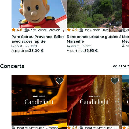
4.8
·
Parc Spirou Provence
4.9
·
The Urban Hike
Parc Spirou Provence: Billet
Randonnée urbaine guidée à
Mon
avec accès rapide
Marseille
Meu
8 août - 27 sept.
14 août - 15 oct.
À pa
À partir de
33,00 €
À partir de
35,95 €
Concerts
Voir tout
Théâtre Antique d'Orange
4.6
·
Théâtre Antique d'Orange
4