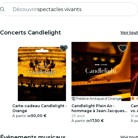
Découvrir
spectacles vivants
Madrid
Concerts Candlelight
Voir tout
Candlelight
Londres
expériences et villes
São Paulo
expositions
Théâtre Antique d'Orange
4
Séoul
Carte-cadeau Candlelight -
Candlelight Plein Air :
Can
Orange
hommage à Jean-Jacques
vs.
À partir de
50,00 €
Goldman
23 août
12 s
visites urbaines
À partir de
17,50 €
À pa
concerts
Événements musicaux
Voir tout