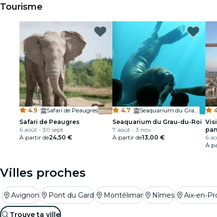
Tourisme
4.9
·
Safari de Peaugres
4.7
·
Seaquarium du Grau-du-Roi
4
Safari de Peaugres
Seaquarium du Grau-du-Roi
Vis
6 août - 30 sept.
7 août - 3 nov.
pan
À partir de
24,50 €
À partir de
13,00 €
6 ao
À pa
Villes proches
Avignon
Pont du Gard
Montélimar
Nîmes
Aix-en-P
Trouve ta ville