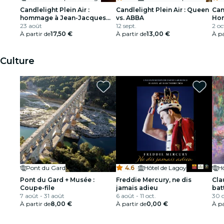
Candlelight Plein Air :
Candlelight Plein Air : Queen
Can
hommage à Jean-Jacques
vs. ABBA
Hom
Goldman
23 août
12 sept.
2 oc
À partir de
17,50 €
À partir de
13,00 €
À pa
Culture
Pont du Gard
4.6
·
Hôtel de Lagoy
H
Pont du Gard + Musée :
Freddie Mercury, ne dis
Cla
Coupe-file
jamais adieu
bat
7 août - 31 août
6 août - 11 oct.
30 o
À partir de
8,00 €
À partir de
0,00 €
À pa