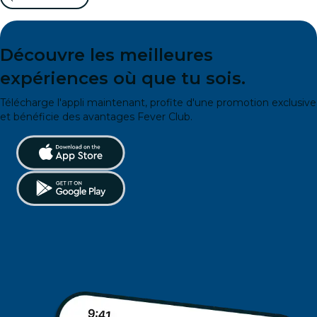
Découvre les meilleures
expériences où que tu sois.
Télécharge l'appli maintenant, profite d'une promotion exclusive
et bénéficie des avantages Fever Club.