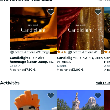
restaurants
cinéma
Théâtre Antique d'Orange
4.6
·
Théâtre Antique d'Orange
4
Candlelight Plein Air :
Candlelight Plein Air : Queen
Can
hommage à Jean-Jacques
vs. ABBA
Hom
Goldman
23 août
12 sept.
2 oc
À partir de
17,50 €
À partir de
13,00 €
À pa
Activités
Voir tout