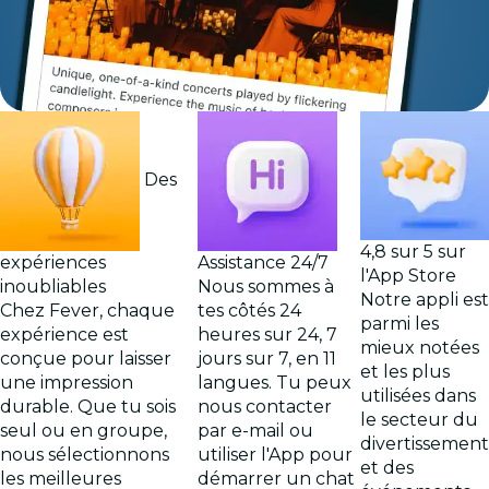
Des
4,8 sur 5 sur
expériences
Assistance 24/7
l'App Store
inoubliables
Nous sommes à
Notre appli est
Chez Fever, chaque
tes côtés 24
parmi les
expérience est
heures sur 24, 7
mieux notées
conçue pour laisser
jours sur 7, en 11
et les plus
une impression
langues. Tu peux
utilisées dans
durable. Que tu sois
nous contacter
le secteur du
seul ou en groupe,
par e-mail ou
divertissement
nous sélectionnons
utiliser l'App pour
et des
les meilleures
démarrer un chat