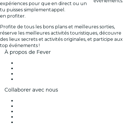
événements.
expériences pour que
en direct ou un
tu puisses simplement
appel.
en profiter.
Profite de tous les bons plans et meilleures sorties,
réserve les meilleures activités touristiques, découvre
des lieux secrets et activités originales, et participe aux
top événements !
À propos de Fever
Presse
Travailler chez Fever
Cartes-cadeaux
Centre d'aide
Collaborer avec nous
Fever Zone
Publiez votre événement
Événements d'entreprise et avantages
Programme d'affiliation
Programme d'ambassadeurs et d'influenceurs