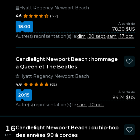
Hyatt Regency Newport Beach
4.6
(177)
À partir de
18:00
78,30 $US
Autre(s) représentation(s) le:
dim., 20 sept.
·
sam., 17 oct.
Candlelight Newport Beach : hommage
à Queen et The Beatles
Hyatt Regency Newport Beach
4.8
(62)
À partir de
20:15
84,24 $US
Autre(s) représentation(s) le:
sam., 10 oct.
16
Candlelight Newport Beach : du hip-hop
des années 90 à cordes
DIM.