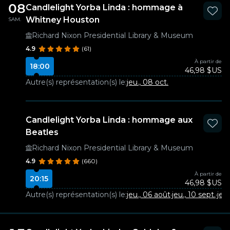
08
Candlelight Yorba Linda : hommage à
Whitney Houston
SAM.
Richard Nixon Presidential Library & Museum
4.9
(61)
À partir de
18:00
46,98 $US
Autre(s) représentation(s) le:
jeu., 08 oct.
Candlelight Yorba Linda : hommage aux
Beatles
Richard Nixon Presidential Library & Museum
4.9
(660)
À partir de
20:15
46,98 $US
Autre(s) représentation(s) le:
jeu., 06 août
·
jeu., 10 sept.
·
jeu.