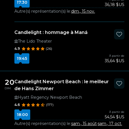
17:30
36,18 $US
Autre(s) représentation(s) le:
dim., 15 nov.
Candlelight : hommage à Maná
The Lido Theater
4.9
(26)
À partir de
19:45
35,64 $US
20
Candlelight Newport Beach : le meilleur
de Hans Zimmer
DIM.
Hyatt Regency Newport Beach
4.6
(177)
À partir de
18:00
54,54 $US
Autre(s) représentation(s) le:
sam., 15 août
·
sam., 17 oct.