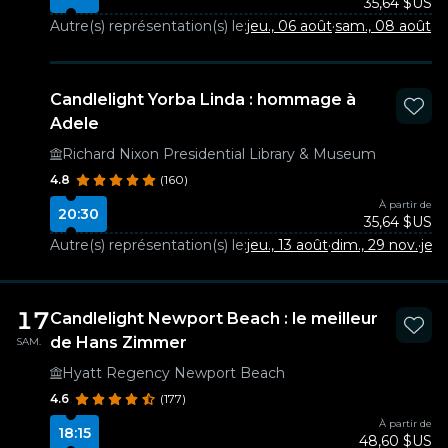
35,64 $US
Autre(s) représentation(s) le:
jeu., 06 août
·
sam., 08 août
·
je
Candlelight Yorba Linda : hommage à
Adele
Richard Nixon Presidential Library & Museum
4.8
(160)
À partir de
20:30
35,64 $US
Autre(s) représentation(s) le:
jeu., 13 août
·
dim., 29 nov.
·
jeu.
17
Candlelight Newport Beach : le meilleur
de Hans Zimmer
SAM.
Hyatt Regency Newport Beach
4.6
(177)
À partir de
18:15
48,60 $US