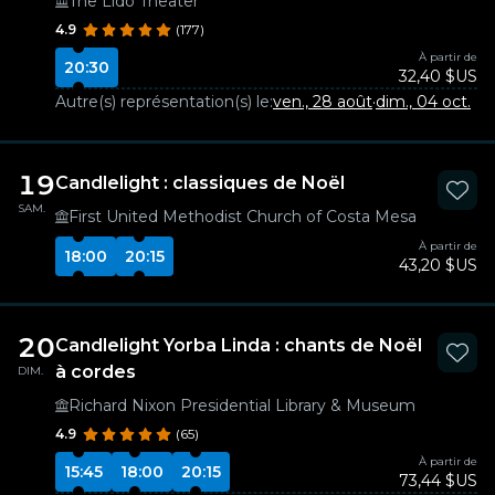
The Lido Theater
4.9
(177)
À partir de
20:30
32,40 $US
Autre(s) représentation(s) le:
ven., 28 août
·
dim., 04 oct.
19
Candlelight : classiques de Noël
SAM.
First United Methodist Church of Costa Mesa
À partir de
18:00
20:15
43,20 $US
20
Candlelight Yorba Linda : chants de Noël
à cordes
DIM.
Richard Nixon Presidential Library & Museum
4.9
(65)
À partir de
15:45
18:00
20:15
73,44 $US