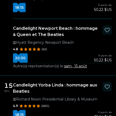
À partir de
18:15
50,22 $US
Candlelight Newport Beach : hommage
à Queen et The Beatles
Hyatt Regency Newport Beach
4.8
(62)
À partir de
20:30
50,22 $US
Autre(s) représentation(s) le:
sam., 15 août
15
Candlelight Yorba Linda : hommage aux
Beatles
JEU.
Richard Nixon Presidential Library & Museum
4.9
(660)
À partir de
18:15