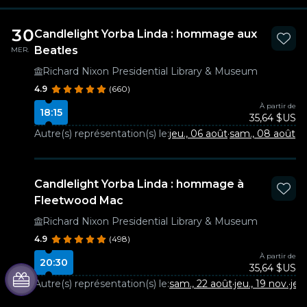
30
Candlelight Yorba Linda : hommage aux
Beatles
MER.
Richard Nixon Presidential Library & Museum
4.9
(660)
À partir de
18:15
35,64 $US
Autre(s) représentation(s) le:
jeu., 06 août
·
sam., 08 août
·
je
Candlelight Yorba Linda : hommage à
Fleetwood Mac
Richard Nixon Presidential Library & Museum
4.9
(498)
À partir de
20:30
35,64 $US
Autre(s) représentation(s) le:
sam., 22 août
·
jeu., 19 nov.
·
jeu.