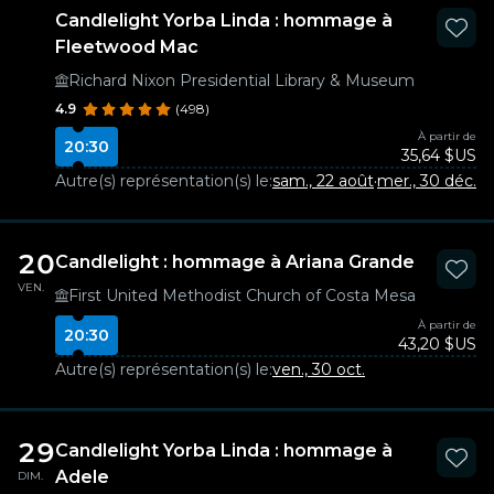
Candlelight Yorba Linda : hommage à
Fleetwood Mac
Richard Nixon Presidential Library & Museum
4.9
(498)
À partir de
20:30
35,64 $US
Autre(s) représentation(s) le:
sam., 22 août
·
mer., 30 déc.
·
je
20
Candlelight : hommage à Ariana Grande
VEN.
First United Methodist Church of Costa Mesa
À partir de
20:30
43,20 $US
Autre(s) représentation(s) le:
ven., 30 oct.
29
Candlelight Yorba Linda : hommage à
Adele
DIM.