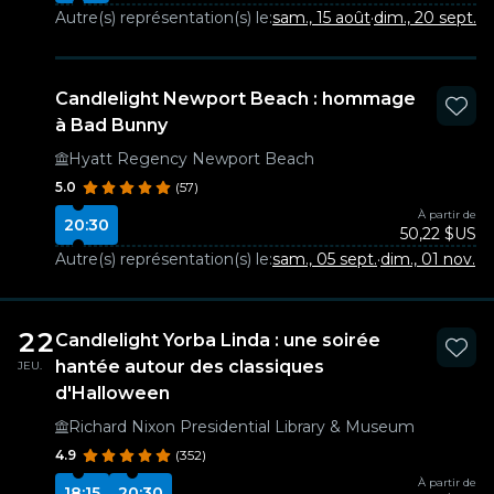
Autre(s) représentation(s) le:
sam., 15 août
·
dim., 20 sept.
Candlelight Newport Beach : hommage
à Bad Bunny
Hyatt Regency Newport Beach
5.0
(57)
À partir de
20:30
50,22 $US
Autre(s) représentation(s) le:
sam., 05 sept.
·
dim., 01 nov.
22
Candlelight Yorba Linda : une soirée
hantée autour des classiques
JEU.
d'Halloween
Richard Nixon Presidential Library & Museum
4.9
(352)
À partir de
18:15
20:30