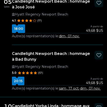
05
Candlelight Newport Beach : hommage
à José José
SAM.
Hyatt Regency Newport Beach
4.1
(17)
À partir de
18:00
49,68 $US
Autre(s) représentation(s) le:
dim., 01 nov.
Candlelight Newport Beach : hommage
à Bad Bunny
Hyatt Regency Newport Beach
5.0
(57)
À partir de
20:15
49,68 $US
Autre(s) représentation(s) le:
sam., 17 oct.
·
dim., 01 nov.
10
Candlelight Yorba Linda : hommage aux