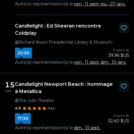
Autre(s) représentation(s) le:
ven., 11 sept.
·
jeu., 07 janv.
Candlelight : Ed Sheeran rencontre
Coldplay
Richard Nixon Presidential Library & Museum
À partir de
20:30
39,96 $US
Autre(s) représentation(s) le:
ven., 11 sept.
·
dim., 10 janv.
15
Candlelight Newport Beach : hommage
à Metallica
DIM.
The Lido Theater
4.9
(141)
À partir de
17:30
32,40 $US
Autre(s) représentation(s) le:
dim., 13 sept.