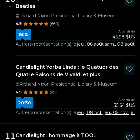
Beatles
JEU.
Richard Nixon Presidential Library & Museum
4.9
(660)
À partir de
18:15
46,98 $US
Autre(s) représentation(s) le:
jeu., 06 août
·
sam., 08 août
·
je
Candlelight Yorba Linda : le Quatuor des
Quatre Saisons de Vivaldi et plus
Richard Nixon Presidential Library & Museum
4.9
(951)
À partir de
20:30
35,64 $US
Autre(s) représentation(s) le:
jeu., 08 oct.
·
jeu., 05 nov.
·
jeu.,
11
Candlelight : hommage à TOOL