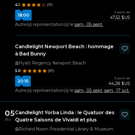
4.1
(17)
À partir de
18:00
47,52 $US
Autre(s) représentation(s) le:
sam., 05 sept.
Candlelight Newport Beach : hommage
à Bad Bunny
Hyatt Regency Newport Beach
5.0
(57)
À partir de
20:15
44,28 $US
Autre(s) représentation(s) le:
sam., 05 sept.
·
sam., 17 oct.
05
Candlelight Yorba Linda : le Quatuor des
Quatre Saisons de Vivaldi et plus
JEU.
Richard Nixon Presidential Library & Museum