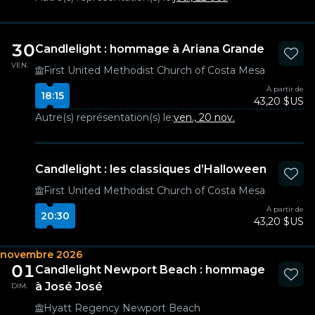
30
Candlelight : hommage à Ariana Grande
VEN.
First United Methodist Church of Costa Mesa
À partir de
18:15
43,20 $US
Autre(s) représentation(s) le:
ven., 20 nov.
Candlelight : les classiques d’Halloween
First United Methodist Church of Costa Mesa
À partir de
20:30
43,20 $US
novembre 2026
01
Candlelight Newport Beach : hommage
à José José
DIM.
Hyatt Regency Newport Beach