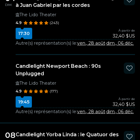
à Juan Gabriel par les cordes
DIM.
The Lido Theater
4.9
(243)
À partir de
17:30
32,40 $US
Autre(s) représentation(s) le:
ven., 28 août
·
dim., 06 déc.
Candlelight Newport Beach : 90s
Unplugged
The Lido Theater
4.9
(177)
À partir de
19:45
32,40 $US
Autre(s) représentation(s) le:
ven., 28 août
·
dim., 06 déc.
08
Candlelight Yorba Linda : le Quatuor des