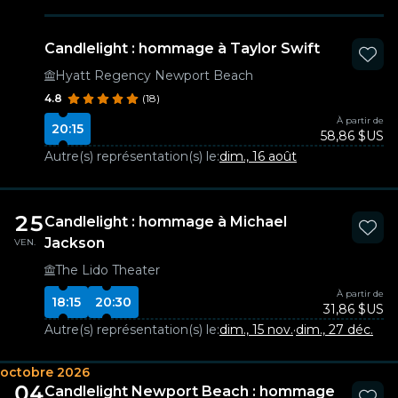
Candlelight : hommage à Taylor Swift
Hyatt Regency Newport Beach
4.8
(18)
À partir de
20:15
58,86 $US
Autre(s) représentation(s) le:
dim., 16 août
25
Candlelight : hommage à Michael
Jackson
VEN.
The Lido Theater
À partir de
18:15
20:30
31,86 $US
Autre(s) représentation(s) le:
dim., 15 nov.
·
dim., 27 déc.
octobre 2026
04
Candlelight Newport Beach : hommage