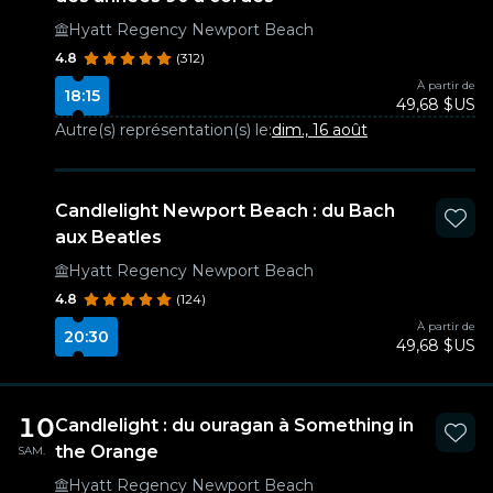
Hyatt Regency Newport Beach
4.8
(312)
À partir de
18:15
49,68 $US
Autre(s) représentation(s) le:
dim., 16 août
Candlelight Newport Beach : du Bach
aux Beatles
Hyatt Regency Newport Beach
4.8
(124)
À partir de
20:30
49,68 $US
10
Candlelight : du ouragan à Something in
the Orange
SAM.
Hyatt Regency Newport Beach