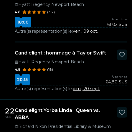
Hyatt Regency Newport Beach
4.8
(312)
À partir de
18:00
61,02 $US
Autre(s) représentation(s) le:
ven., 09 oct.
Candlelight : hommage à Taylor Swift
Hyatt Regency Newport Beach
4.8
(18)
À partir de
20:15
64,80 $US
Autre(s) représentation(s) le:
dim., 20 sept.
22
Candlelight Yorba Linda : Queen vs.
ABBA
SAM.
Richard Nixon Presidential Library & Museum