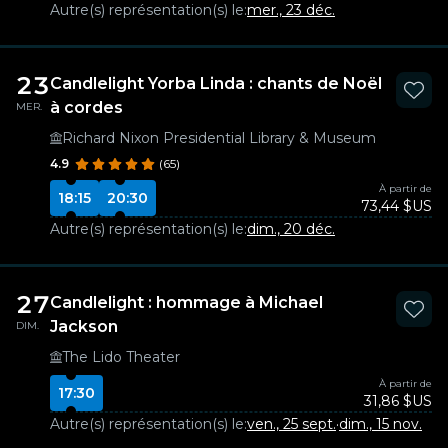
Autre(s) représentation(s) le:
mer., 23 déc.
23
Candlelight Yorba Linda : chants de Noël
à cordes
MER.
Richard Nixon Presidential Library & Museum
4.9
(65)
À partir de
18:15
20:30
73,44 $US
Autre(s) représentation(s) le:
dim., 20 déc.
27
Candlelight : hommage à Michael
Jackson
DIM.
The Lido Theater
À partir de
17:30
31,86 $US
Autre(s) représentation(s) le:
ven., 25 sept.
·
dim., 15 nov.