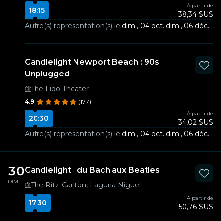
À partir de
18:15
38,34 $US
Autre(s) représentation(s) le:
dim., 04 oct.
·
dim., 06 déc.
Candlelight Newport Beach : 90s
Unplugged
The Lido Theater
4.9
(177)
À partir de
20:30
34,02 $US
Autre(s) représentation(s) le:
dim., 04 oct.
·
dim., 06 déc.
30
Candlelight : du Bach aux Beatles
DIM.
The Ritz-Carlton, Laguna Niguel
À partir de
17:30
50,76 $US