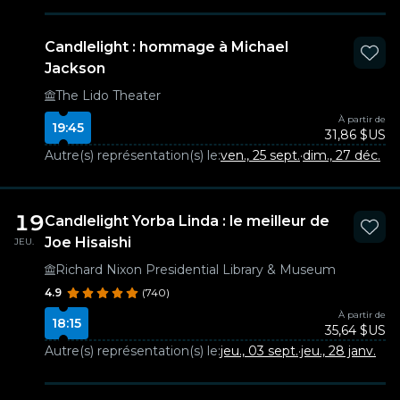
Candlelight : hommage à Michael
Jackson
The Lido Theater
À partir de
19:45
31,86 $US
Autre(s) représentation(s) le:
ven., 25 sept.
·
dim., 27 déc.
19
Candlelight Yorba Linda : le meilleur de
Joe Hisaishi
JEU.
Richard Nixon Presidential Library & Museum
4.9
(740)
À partir de
18:15
35,64 $US
Autre(s) représentation(s) le:
jeu., 03 sept.
·
jeu., 28 janv.