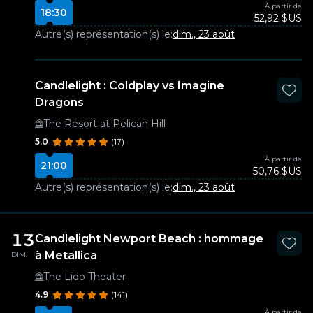
À partir de
18:30
52,92 $US
Autre(s) représentation(s) le:
dim., 23 août
Candlelight : Coldplay vs Imagine
Dragons
The Resort at Pelican Hill
5.0
(17)
À partir de
21:00
50,76 $US
Autre(s) représentation(s) le:
dim., 23 août
13
Candlelight Newport Beach : hommage
à Metallica
DIM.
The Lido Theater
4.9
(141)
À partir de