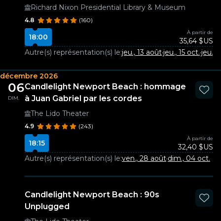
Richard Nixon Presidential Library & Museum
4.8
(160)
À partir de
18:00
35,64 $US
Autre(s) représentation(s) le:
jeu., 13 août
·
jeu., 15 oct.
·
jeu., 
décembre 2026
06
Candlelight Newport Beach : hommage
à Juan Gabriel par les cordes
DIM.
The Lido Theater
4.9
(243)
À partir de
18:15
32,40 $US
Autre(s) représentation(s) le:
ven., 28 août
·
dim., 04 oct.
Candlelight Newport Beach : 90s
Unplugged