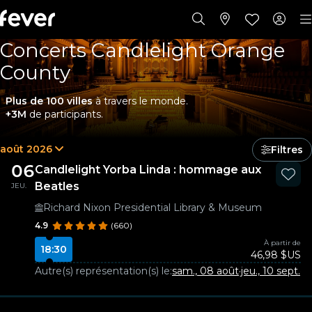
Concerts Candlelight Orange
County
Plus de 100 villes
à travers le monde.
+3M
de participants.
août 2026
Filtres
06
Candlelight Yorba Linda : hommage aux
Beatles
JEU.
Richard Nixon Presidential Library & Museum
4.9
(660)
À partir de
18:30
46,98 $US
Autre(s) représentation(s) le:
sam., 08 août
·
jeu., 10 sept.
·
je