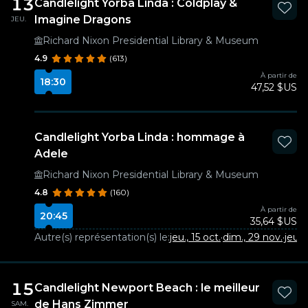
13
Candlelight Yorba Linda : Coldplay &
Imagine Dragons
JEU.
Richard Nixon Presidential Library & Museum
4.9
(613)
À partir de
18:30
47,52 $US
Candlelight Yorba Linda : hommage à
Adele
Richard Nixon Presidential Library & Museum
4.8
(160)
À partir de
20:45
35,64 $US
Autre(s) représentation(s) le:
jeu., 15 oct.
·
dim., 29 nov.
·
jeu.,
15
Candlelight Newport Beach : le meilleur
de Hans Zimmer
SAM.