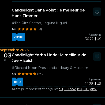
Candlelight Dana Point : le meilleur de
Hans Zimmer
The Ritz-Carlton, Laguna Niguel
4.8
(13)
À partir de
20:00
36,72 $US
septembre 2026
03
Candlelight Yorba Linda : le meilleur de
Joe Hisaishi
JEU.
Richard Nixon Presidential Library & Museum
4.9
(740)
À partir de
18:15
44,28 $US
Autre(s) représentation(s) le:
jeu., 19 nov.
·
jeu., 28 janv.