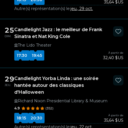
35,64 $US
Autre(s) représentation(s) le:
jeu., 29 oct.
25
Candlelight Jazz : le meilleur de Frank
Sinatra et Nat King Cole
DIM.
The Lido Theater
À partir de
17:30
19:45
32,40 $US
29
Candlelight Yorba Linda : une soirée
hantée autour des classiques
JEU.
d'Halloween
Richard Nixon Presidential Library & Museum
4.9
(352)
À partir de
18:15
20:30
35,64 $US
Autre(s) représentation(s) le:
jeu., 22 oct.