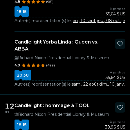
4.9
(951)
À partir de
18:15
35,64 $US
Autre(s) représentation(s) le:
jeu., 10 sept.
·
jeu., 08 oct.
·
jeu.,
Candlelight Yorba Linda : Queen vs.
ABBA
Richard Nixon Presidential Library & Museum
4.9
(499)
À partir de
20:30
35,64 $US
Autre(s) représentation(s) le:
sam., 22 août
·
dim., 10 janv.
12
Candlelight : hommage à TOOL
JEU.
Richard Nixon Presidential Library & Museum
À partir de
18:15
39,96 $US