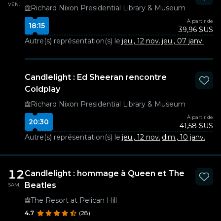
VEN.
Richard Nixon Presidential Library & Museum
À partir de
18:15
39,96 $US
Autre(s) représentation(s) le:
jeu., 12 nov.
·
jeu., 07 janv.
Candlelight : Ed Sheeran rencontre
Coldplay
Richard Nixon Presidential Library & Museum
À partir de
20:30
41,58 $US
Autre(s) représentation(s) le:
jeu., 12 nov.
·
dim., 10 janv.
12
Candlelight : hommage à Queen et The
Beatles
SAM.
The Resort at Pelican Hill
4.7
(28)