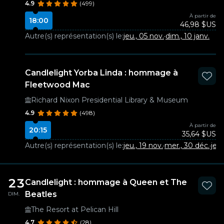
4.9
(499)
À partir de
18:00
46,98 $US
Autre(s) représentation(s) le:
jeu., 05 nov.
·
dim., 10 janv.
Candlelight Yorba Linda : hommage à
Fleetwood Mac
Richard Nixon Presidential Library & Museum
4.9
(498)
À partir de
20:15
35,64 $US
Autre(s) représentation(s) le:
jeu., 19 nov.
·
mer., 30 déc.
·
jeu.
23
Candlelight : hommage à Queen et The
Beatles
DIM.
The Resort at Pelican Hill
4.7
(28)