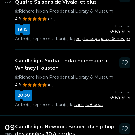
Quatre Saisons de Vivaldi et plus
JEU.
Richard Nixon Presidential Library & Museum
4.9
(951)
À partir de
18:15
35,64 $US
Autre(s) représentation(s) le:
jeu., 10 sept.
·
jeu., 05 nov.
·
jeu.,
Candlelight Yorba Linda : hommage à
Whitney Houston
Richard Nixon Presidential Library & Museum
4.9
(61)
À partir de
20:30
35,64 $US
Autre(s) représentation(s) le:
sam., 08 août
09
Candlelight Newport Beach : du hip-hop
des années 90 à cordes
VEN.