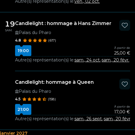
Autre(s) représentation(s) le:
ven., 02 oct.
19
Candlelight : hommage à Hans Zimmer
SAM.
Palais du Pharo
4.8
(617)
À partir de
19:00
25,00 €
Autre(s) représentation(s) le:
sam., 24 oct.
·
sam., 20 févr.
Candlelight: hommage à Queen
Palais du Pharo
4.5
(158)
À partir de
21:00
17,00 €
Autre(s) représentation(s) le:
sam., 26 sept.
·
sam., 20 févr.
janvier 2027