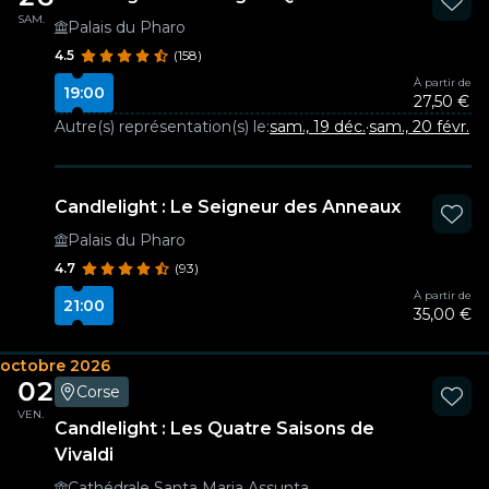
SAM.
Palais du Pharo
4.5
(158)
À partir de
19:00
27,50 €
Autre(s) représentation(s) le:
sam., 19 déc.
·
sam., 20 févr.
Candlelight : Le Seigneur des Anneaux
Palais du Pharo
4.7
(93)
À partir de
21:00
35,00 €
octobre 2026
02
Corse
VEN.
Candlelight : Les Quatre Saisons de
Vivaldi
Cathédrale Santa Maria Assunta