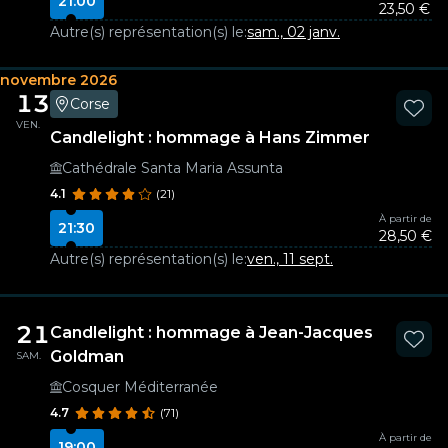
21:00
23,50 €
Autre(s) représentation(s) le:
sam., 02 janv.
novembre 2026
13
Corse
VEN.
Candlelight : hommage à Hans Zimmer
Cathédrale Santa Maria Assunta
4.1
(21)
À partir de
21:30
28,50 €
Autre(s) représentation(s) le:
ven., 11 sept.
21
Candlelight : hommage à Jean-Jacques
Goldman
SAM.
Cosquer Méditerranée
4.7
(71)
À partir de
19:00