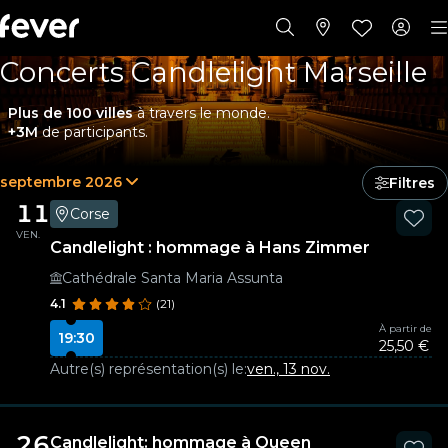
Concerts Candlelight Marseille
Plus de 100 villes
à travers le monde.
+3M
de participants.
septembre 2026
Filtres
11
Corse
VEN.
Candlelight : hommage à Hans Zimmer
Cathédrale Santa Maria Assunta
4.1
(21)
À partir de
19:30
25,50 €
Autre(s) représentation(s) le:
ven., 13 nov.
26
Candlelight: hommage à Queen