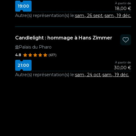
À partir de
19:00
18,00 €
Autre(s) représentation(s) le:
sam., 26 sept.
·
sam., 19 déc.
Candlelight : hommage à Hans Zimmer
Palais du Pharo
4.8
(617)
À partir de
21:00
30,00 €
Autre(s) représentation(s) le:
sam., 24 oct.
·
sam., 19 déc.