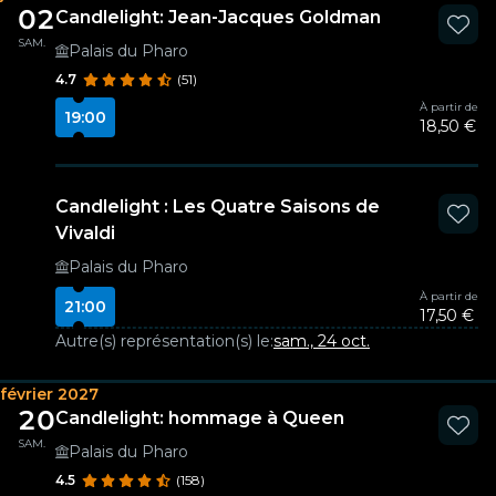
02
Candlelight: Jean-Jacques Goldman
SAM.
Palais du Pharo
4.7
(51)
À partir de
19:00
18,50 €
Candlelight : Les Quatre Saisons de
Vivaldi
Palais du Pharo
À partir de
21:00
17,50 €
Autre(s) représentation(s) le:
sam., 24 oct.
février 2027
20
Candlelight: hommage à Queen
SAM.
Palais du Pharo
4.5
(158)