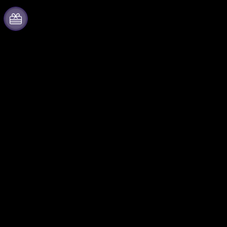
À propos de Fever
Collaborer avec nous
Presse
Fever Zone
Travailler chez Fever
Publiez votre événement
Cartes-cadeaux
Événements d'entreprise et
avantages
Centre d'aide
Programme d'affiliation
Programme
d'ambassadeurs et
d'influenceurs
Partenariats avec des
marques
Fever pour les
Nous suivre