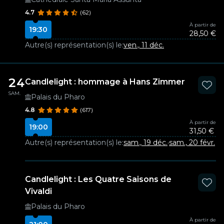
4.7
(62)
À partir de
19:30
28,50 €
Autre(s) représentation(s) le:
ven., 11 déc.
24
Candlelight : hommage à Hans Zimmer
SAM.
Palais du Pharo
4.8
(617)
À partir de
19:00
31,50 €
Autre(s) représentation(s) le:
sam., 19 déc.
·
sam., 20 févr.
Candlelight : Les Quatre Saisons de
Vivaldi
Palais du Pharo
À partir de