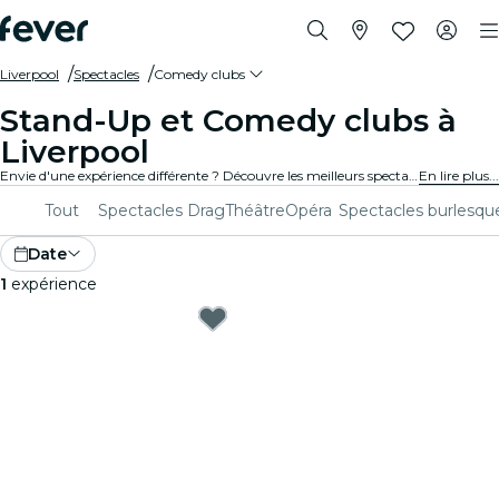
Liverpool
Spectacles
Comedy clubs
Stand-Up et Comedy clubs à
Liverpool
Envie d'une expérience différente ? Découvre les meilleurs spectacles comiques de stand-up et comedy clubs à Liverpool et choisis celui que tu préfères parmi tous ceux disponibles dans ta ville.
En lire plus...
Tout
Spectacles Drag
Théâtre
Opéra
Spectacles burlesqu
Date
1
expérience