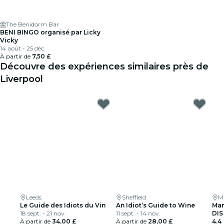
The Benidorm Bar
BENI BINGO organisé par Licky
Vicky
14 août - 25 déc.
À partir de
7,50 £
Découvre des expériences similaires près de
Liverpool
Leeds
Sheffield
M
Le Guide des Idiots du Vin
An Idiot’s Guide to Wine
Man
18 sept. - 21 nov.
11 sept. - 14 nov.
DIS
À partir de
34,00 £
À partir de
28,00 £
4.4