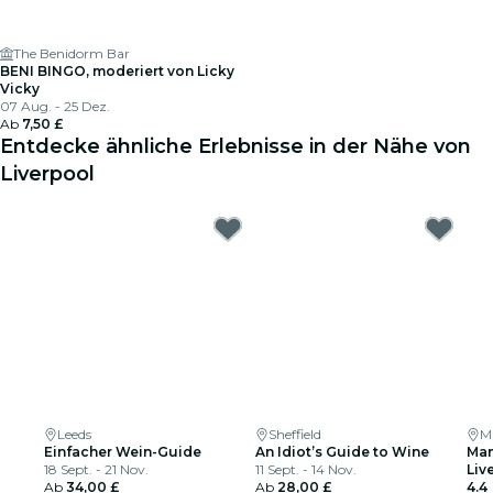
The Benidorm Bar
BENI BINGO, moderiert von Licky
Vicky
07 Aug. - 25 Dez.
Ab
7,50 £
Entdecke ähnliche Erlebnisse in der Nähe von
Liverpool
Leeds
Sheffield
M
Einfacher Wein-Guide
An Idiot’s Guide to Wine
Man
18 Sept. - 21 Nov.
11 Sept. - 14 Nov.
Liv
Ab
34,00 £
Ab
28,00 £
4.4