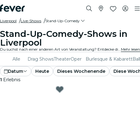
Liverpool
Live-Shows
Stand-Up-Comedy
Stand-Up-Comedy-Shows in
Liverpool
Du suchst nach einer anderen Art von Veranstaltung? Entdecke die besten Stand-Up-Comedy- und Open-Mic-Shows in Liverpool und wähle aus dem vielfältigen Programm, das Dich an verschiedenen Orten der Stadt erwartet.
Mehr lesen
Alle
Drag Shows
Theater
Oper
Burlesque & Kabarett
Bal
Datum
Heute
Dieses Wochenende
Diese Woc
1
Erlebnis