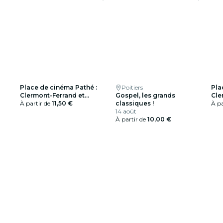
Place de cinéma Pathé :
Poitiers
Pla
Clermont-Ferrand et
Gospel, les grands
Cle
alentours
À partir de
11,50 €
classiques !
ale
À pa
14 août
À partir de
10,00 €