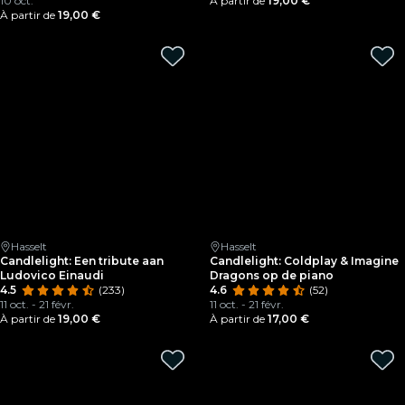
10 oct.
À partir de
19,00 €
À partir de
19,00 €
Hasselt
Hasselt
Candlelight: Een tribute aan
Candlelight: Coldplay & Imagine
Ludovico Einaudi
Dragons op de piano
4.5
(233)
4.6
(52)
11 oct. - 21 févr.
11 oct. - 21 févr.
À partir de
19,00 €
À partir de
17,00 €