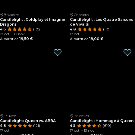
Bruxelles
Charleroi
Candlelight : Coldplay et Imagine
Candlelight : Les Quatre Saisons
Dragons
de Vivaldi
4.6
(102)
4.8
(110)
17 oct. - 13 nov.
17 oct.
À partir de
19,50 €
À partir de
19,00 €
Leuven
Bruxelles
Candlelight: Queen vs. ABBA
Candlelight : Hommage à Queen
4.8
(121)
4.5
(610)
17 oct.
17 oct. - 13 nov.