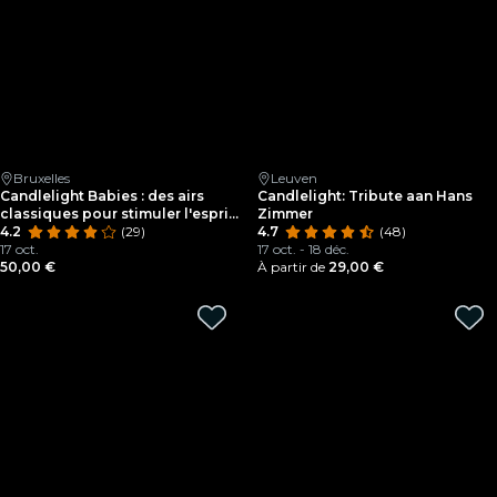
Bruxelles
Leuven
Candlelight Babies : des airs
Candlelight: Tribute aan Hans
classiques pour stimuler l'esprit
Zimmer
des bébés
4.2
(29)
4.7
(48)
17 oct.
17 oct. - 18 déc.
50,00 €
À partir de
29,00 €