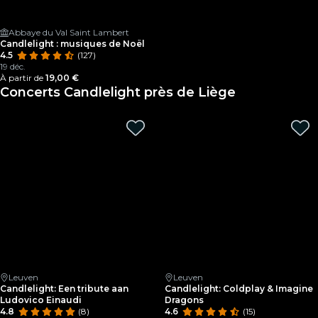
Abbaye du Val Saint Lambert
Candlelight : musiques de Noël
4.5
(127)
19 déc.
À partir de
19,00 €
Concerts Candlelight près de Liège
Leuven
Leuven
Candlelight: Een tribute aan
Candlelight: Coldplay & Imagine
Ludovico Einaudi
Dragons
4.8
(8)
4.6
(15)