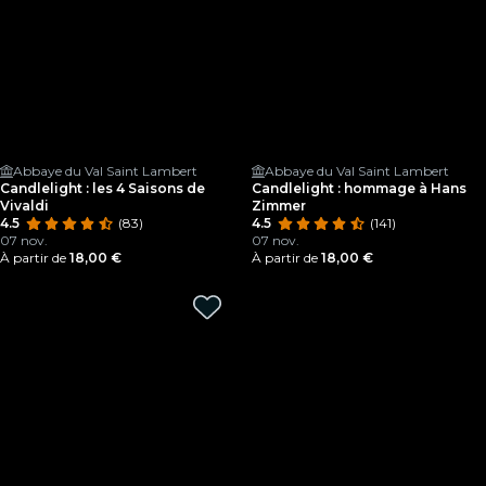
Abbaye du Val Saint Lambert
Abbaye du Val Saint Lambert
Candlelight : les 4 Saisons de
Candlelight : hommage à Hans
Vivaldi
Zimmer
4.5
(83)
4.5
(141)
07 nov.
07 nov.
À partir de
18,00 €
À partir de
18,00 €