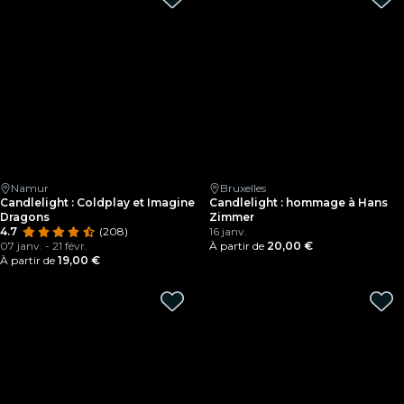
Namur
Bruxelles
Candlelight : Coldplay et Imagine
Candlelight : hommage à Hans
Dragons
Zimmer
4.7
(208)
16 janv.
07 janv. - 21 févr.
À partir de
20,00 €
À partir de
19,00 €