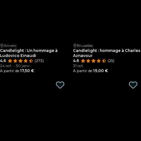
Anvers
Bruxelles
Candlelight : Un hommage à
Candlelight : hommage à Charles
Ludovico Einaudi
Aznavour
4.6
(273)
4.6
(25)
24 oct. - 30 janv.
31 oct.
À partir de
17,50 €
À partir de
19,00 €