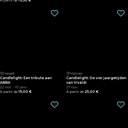
À partir de
19,50 €
Hasselt
Malines
Candlelight: Een tribute aan
Candlelight: De vier jaargetijden
ABBA
van Vivaldi
22 nov. - 10 janv.
27 nov.
À partir de
19,00 €
À partir de
25,00 €