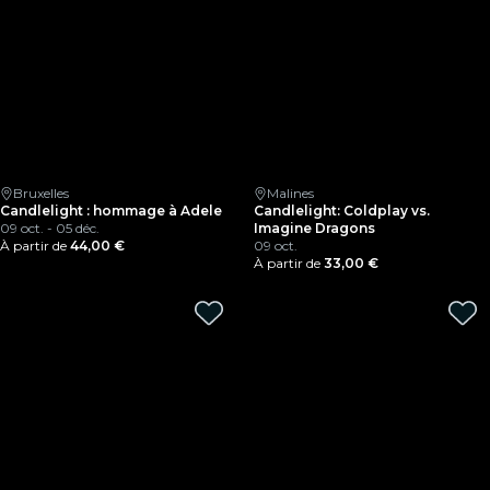
Bruxelles
Malines
Candlelight : hommage à Adele
Candlelight: Coldplay vs.
09 oct. - 05 déc.
Imagine Dragons
À partir de
44,00 €
09 oct.
À partir de
33,00 €