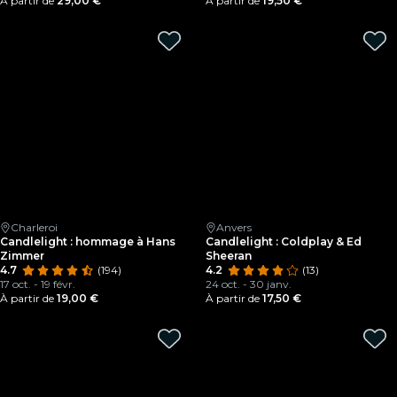
À partir de
29,00 €
À partir de
19,50 €
Charleroi
Anvers
Candlelight : hommage à Hans
Candlelight : Coldplay & Ed
Zimmer
Sheeran
4.7
(194)
4.2
(13)
17 oct. - 19 févr.
24 oct. - 30 janv.
À partir de
19,00 €
À partir de
17,50 €