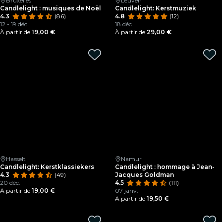
Bruxelles
Leuven
Candlelight : musiques de Noël
Candlelight: Kerstmuziek
4.3
(86)
4.8
(12)
12 - 19 déc.
18 déc.
À partir de
19,00 €
À partir de
29,00 €
Hasselt
Namur
Candlelight: Kerstklassiekers
Candlelight : hommage à Jean-
4.3
(49)
Jacques Goldman
20 déc.
4.5
(111)
À partir de
19,00 €
07 janv.
À partir de
19,50 €