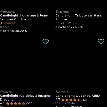
Bruxelles
Malines
Candlelight : hommage à Jean-
Candlelight: Tribute aan Hans
Jacques Goldman
Zimmer
Nouveau !
09 oct. - 27 nov.
09 oct.
À partir de
22,00 €
À partir de
25,00 €
Anvers
Anvers
Candlelight : Coldplay & Imagine
Candlelight : Queen vs. ABBA
Dragons
4.7
(52)
4.4
(100)
10 oct. - 05 déc.