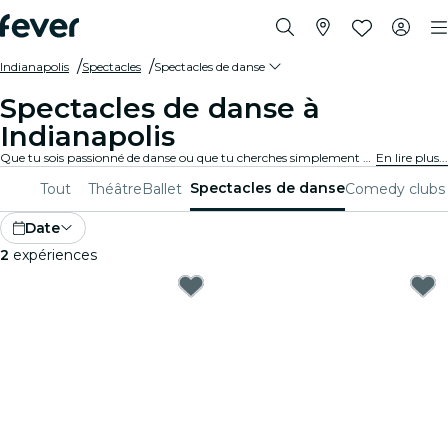
Indianapolis
Spectacles
Spectacles de danse
Spectacles de danse à
Indianapolis
Que tu sois passionné de danse ou que tu cherches simplement à passer une soirée unique, Indianapolis a quelque chose te proposer. De la danse contemporaine au ballet, en passant par toutes les autres disciplines, tu auras le choix entre un grand nombre de compagnies et de productions
En lire plus...
Spectacles de danse
Tout
Théâtre
Ballet
Comedy clubs
Date
2
expériences