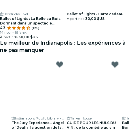
Hendricks Live!
Ballet of Lights - Carte cadeau
Ballet of Lights : La Belle au Bois
À partir de
30,00 $US
Dormant dans un spectacle
étincelant
4.3
(185)
14 nov. - 16 janv.
À partir de
30,00 $US
Le meilleur de Indianapolis : Les expériences à
ne pas manquer
Indianapolis Public Library - Central Library
Tinker House
He
The Jury Experience – Angel
GUIDE POUR LES NULS DU
Ball
of Death : la question de la
VIN : de la comédie au vin
Boi