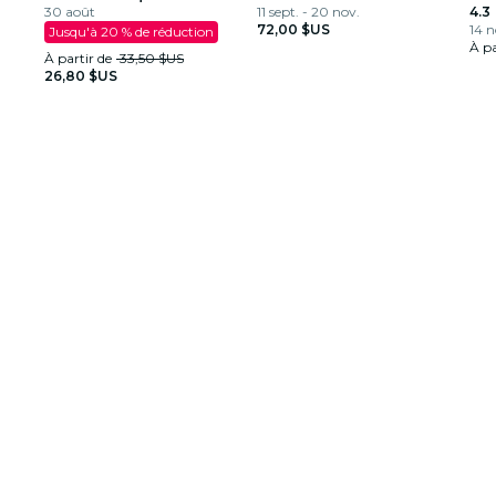
clémence
30 août
11 sept. - 20 nov.
spe
4.3
72,00 $US
14 n
Jusqu'à 20 % de réduction
À pa
À partir de
33,50 $US
26,80 $US