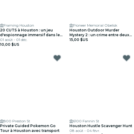
Framing Houston
Pioneer Memorial Obelisk
20 CUTS à Houston : un jeu
Houston Outdoor Murder
d'espionnage immersif dans le
Mystery 2 : un crime entre deux
monde réel
01 août - 01 déc.
rendez-vous
15,00 $US
10,00 $US
800 Preston St
6100 Fannin St
Private Guided Pokemon Go
Houston Hustle Scavenger Hunt
Tour à Houston avec transport
08 août - 04 févr.