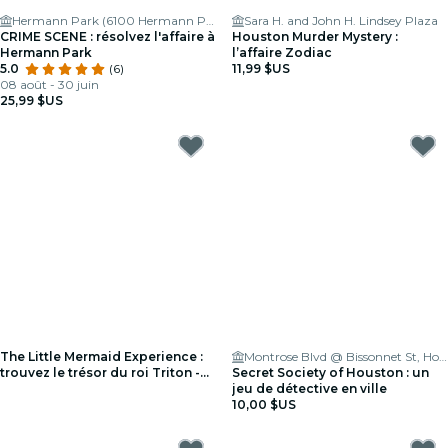
Hermann Park (6100 Hermann Park Dr, Houston, TX 77030, United States)
Sara H. and John H. Lindsey Plaza
CRIME SCENE : résolvez l'affaire à
Houston Murder Mystery :
Hermann Park
l’affaire Zodiac
5.0
(6)
11,99 $US
08 août - 30 juin
25,99 $US
The Little Mermaid Experience :
Montrose Blvd @ Bissonnet St, Houston, TX 77006
trouvez le trésor du roi Triton -
Secret Society of Houston : un
Liste d'attente
jeu de détective en ville
10,00 $US