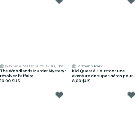
9595 Six Pines Dr Suite 8200, The Woodlands, TX 77380, USA
Hermann Park
The Woodlands Murder Mystery :
Kid Quest à Houston : une
résolvez l'affaire !
aventure de super-héros pour
10,00 $US
les enfants (4–8 ans)
8,00 $US