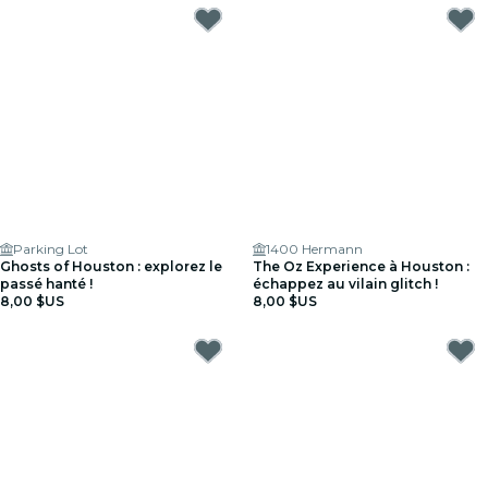
Parking Lot
1400 Hermann
Ghosts of Houston : explorez le
The Oz Experience à Houston :
passé hanté !
échappez au vilain glitch !
8,00 $US
8,00 $US