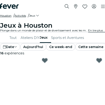
Houston
Activités
Jeux
Jeux à Houston
Plonge dans un monde de plaisir et de divertissement avec les meilleurs jeux de Houston. Des jeux de société aux expériences de réalité virtuelle, il y en a pour tous les goûts.
En lire plus...
Jeux
Tout
Ateliers DIY
Sports et Aventures
Date
Aujourd'hui
Ce week-end
Cette semaine
16
expériences