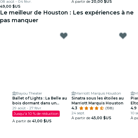
08 août - 04 févr.
À partir de
20,00 $US
49,00 $US
Le meilleur de Houston : Les expériences à ne
pas manquer
Bayou Theater
Marriott Marquis Houston
M
Ballet of Lights : La Belle au
Sinatra sous les étoiles au
Pia
bois dormant dans un
Marriott Marquis Houston
Elt
spectacle étincelant
29 août - 27 févr.
4.3
(198)
Mar
4.9
24 sept.
10 s
Jusqu'à 10 % de réduction
À partir de
45,00 $US
À pa
À partir de
41,00 $US