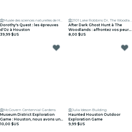
Musée des sciences naturelles de Houston
2101 Lake Robbins Dr, The Woodlands, TX 77380
Dorothy's Quest : les épreuves
After Dark Ghost Hunt à The
d’Oz à Houston
Woodlands : affrontez vos peurs
39,99 $US
!
8,00 $US
McGovern Centennial Gardens
Julia Ideson Building
Museum District Exploration
Haunted Houston Outdoor
Game : Houston, nous avons un
Exploration Game
dilemme
10,00 $US
9,99 $US