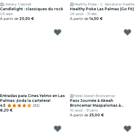
Literary Cabinet
Healthy Poke - C. Secretario Padilla
Candlelight : classiques du rock
Healthy Poke Las Palmas (Go Fit)
03 sept.
09 août - 31 déc.
À partir de
20,50 €
À partir de
14,50 €
Entradas para Cines Yelmo en Las
Hotel Akeah Broncemar
Palmas: ¡toda la cartelera!
Pass Journée à Akeah
4.5
(32)
Broncemar Maspalomas à
8,20 €
Grande Canarie
10 août - 31 janv.
À partir de
25,00 €