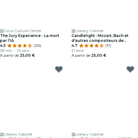
Cicca Cultural Center
Literary Cabinet
The Jury Experience - La mort
Candlelight : Mozart, Bach et
par l'IA
d'autres compositeurs de
4.5
(125)
musique classique
4.7
(17)
28 nov. - 23 janv.
21 août
À partir de
25,00 €
À partir de
25,00 €
Literary Cabinet
Literary Cabinet