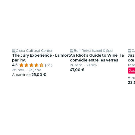
Cicca Cultural Center
Bull Reina Isabel & Spa
Ca
The Jury Experience - La mort
An Idiot’s Guide to Wine : la
Jaz
par l'IA
comédie entre les verres
cœu
4.5
(125)
26 sept. - 21 nov.
12 s
28 nov. - 23 janv.
47,00 €
Jus
À partir de
25,00 €
À pa
23,