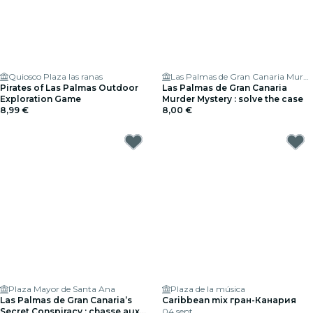
Quiosco Plaza las ranas
Las Palmas de Gran Canaria Murder Mystery: Solve the case
Pirates of Las Palmas Outdoor
Las Palmas de Gran Canaria
Exploration Game
Murder Mystery : solve the case
8,99 €
8,00 €
Plaza Mayor de Santa Ana
Plaza de la música
Las Palmas de Gran Canaria’s
Caribbean mix гран-Канария
Secret Conspiracy : chasse aux
04 sept.