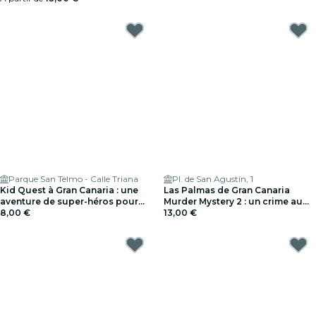
Parque San Telmo - Calle Triana
Pl. de San Agustín, 1
Kid Quest à Gran Canaria : une
Las Palmas de Gran Canaria
aventure de super-héros pour
Murder Mystery 2 : un crime au
les enfants (de 4 à 8 ans)
8,00 €
bout de la nuit !
13,00 €