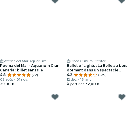
Poema del Mar Aquarium
Cicca Cultural Center
Poema del Mar - Aquarium Gran
Ballet of Lights : La Belle au bois
Canaria : billet sans file
dormant dans un spectacle
4.8
(72)
éblouissant
4.2
(239)
09 août - 01 nov.
12 déc. - 16 janv.
29,00 €
À partir de
32,00 €