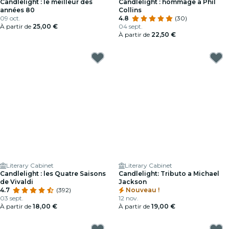
Candlelight : le meilleur des
Candlelight : hommage à Phil
années 80
Collins
09 oct.
4.8
(30)
À partir de
25,00 €
04 sept.
À partir de
22,50 €
Literary Cabinet
Literary Cabinet
Candlelight : les Quatre Saisons
Candlelight: Tributo a Michael
de Vivaldi
Jackson
4.7
(392)
Nouveau !
03 sept.
12 nov.
À partir de
18,00 €
À partir de
19,00 €