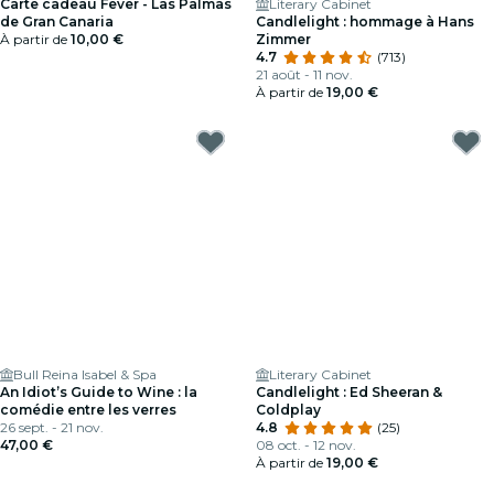
Carte cadeau Fever - Las Palmas
Literary Cabinet
de Gran Canaria
Candlelight : hommage à Hans
À partir de
10,00 €
Zimmer
4.7
(713)
21 août - 11 nov.
À partir de
19,00 €
Bull Reina Isabel & Spa
Literary Cabinet
An Idiot’s Guide to Wine : la
Candlelight : Ed Sheeran &
comédie entre les verres
Coldplay
26 sept. - 21 nov.
4.8
(25)
47,00 €
08 oct. - 12 nov.
À partir de
19,00 €