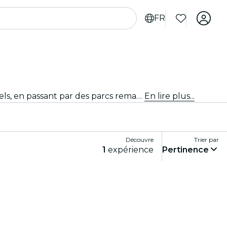
FR
Découvre les lieux incontournables de Grande Canarie. Des monuments emblématiques aux hauts lieux culturels, en passant par des parcs remarquables et des endroits plus méconnus, et explore-les grâce à ces expériences. Laisse-toi surprendre par tout ce qui rend Grande Canarie si unique.
En lire plus...
Découvre
Trier par
1
expérience
Pertinence