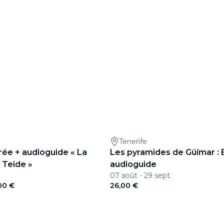
Tenerife
rée + audioguide « La
Les pyramides de Güímar : 
 Teide »
audioguide
07 août - 29 sept.
00 €
26,00 €