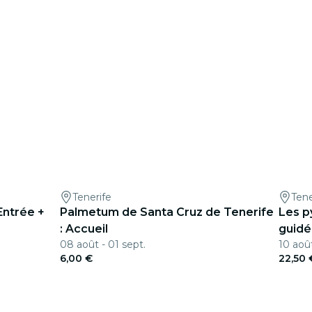
Tenerife
Tene
Entrée +
Palmetum de Santa Cruz de Tenerife
Les p
: Accueil
guid
08 août - 01 sept.
10 août
6,00 €
22,50 