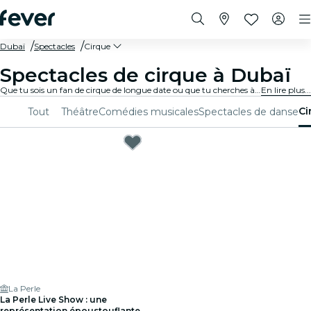
Dubaï
Spectacles
Cirque
Spectacles de cirque à Dubaï
Que tu sois un fan de cirque de longue date ou que tu cherches à découvrir quelque chose de nouveau, Dubaï propose une variété de spectacles de cirque qui raviront les spectateurs de tous âges.
En lire plus...
Ci
Tout
Théâtre
Comédies musicales
Spectacles de danse
La Perle
La Perle Live Show : une
représentation époustouflante