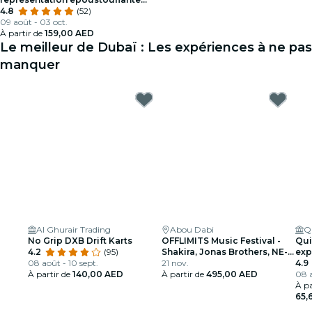
sous-marine et aérienne
4.8
(52)
09 août - 03 oct.
À partir de
159,00 AED
Le meilleur de Dubaï : Les expériences à ne pas
manquer
Al Ghurair Trading
Abou Dabi
Q
No Grip DXB Drift Karts
OFFLIMITS Music Festival -
Qui
4.2
(95)
Shakira, Jonas Brothers, NE-
exp
08 août - 10 sept.
YO et plus
21 nov.
imm
4.9
À partir de
140,00 AED
À partir de
495,00 AED
uni
08 a
À pa
65,