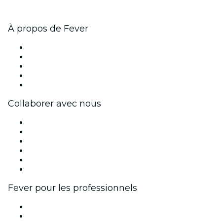
À propos de Fever
Presse
Travailler chez Fever
Impressum
Cartes-cadeaux
Centre d'aide
Collaborer avec nous
Fever Zone
Publiez votre événement
Événements d'entreprise et avantages
Programme d'affiliation
Programme d'ambassadeurs et d'influenceurs
Partenariats avec des marques
Fever pour les professionnels
Événements privés et billets de groupe
Avantages pour les entreprises