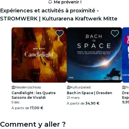
Me prévenir !
Expériences et activités à proximité -
STROMWERK | Kulturarena Kraftwerk Mitte
Residenzschloss
Kulturpalast
R
Candlelight : les Quatre
Bach in Space | Dresden
Dre
Saisons de Vivaldi
21 mars
Exp
5 déc.
9,9
À partir de
34,90 €
À partir de
17,00 €
Comment y aller ?