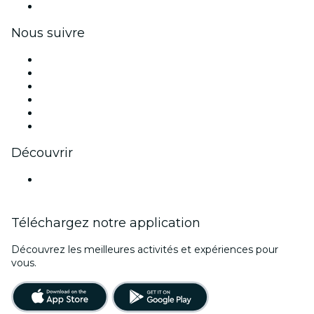
Coupons et cartes cadeaux pour les entreprises
Nous suivre
Facebook
X (Twitter)
Instagram
TikTok
LinkedIn
Youtube
Découvrir
Lieux d'événements à Dresde
Téléchargez notre application
Découvrez les meilleures activités et expériences pour
vous.