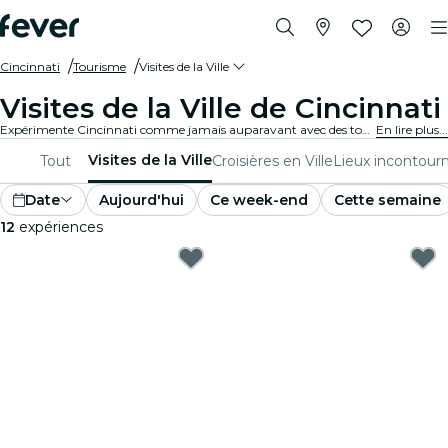
Cincinnati
Tourisme
Visites de la Ville
Visites de la Ville de Cincinnati
Expérimente Cincinnati comme jamais auparavant avec des tours de la ville et des forfaits de visite. En explorant les lieux emblématiques, les trésors cachés et les points incontournables locaux de Cincinnati, tu découvriras les histoires qui donnent vie à la ville.
En lire plus...
Visites de la Ville
Tout
Croisières en Ville
Lieux incontour
Date
Aujourd'hui
Ce week-end
Cette semaine
12
expériences