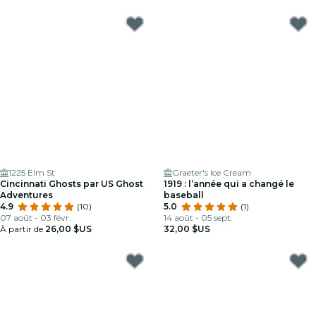
1225 Elm St
Graeter's Ice Cream
Cincinnati Ghosts par US Ghost
1919 : l’année qui a changé le
Adventures
baseball
4.9
(10)
5.0
(1)
07 août - 03 févr.
14 août - 05 sept.
À partir de
26,00 $US
32,00 $US