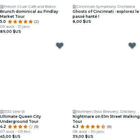
French Crust Café and Bistro
Cincinnati Symphony Orchestra
Brunch dominical au Findlay
Ghosts of Cincinnati : explorez le
Market Tour
passé hanté !
5.0
(2)
8,00 $US
09 août - 31 janv.
89,00 $US
1332 Vine St
Northern Row Brewery, Distillery & Taproom
Ultimate Queen City
Nightmare on Elm Street Walking
Underground Tour
Tour
4.2
(5)
4.3
(6)
07 août - 03 févr.
08 août - 30 janv.
45,00 $US
39,00 $US