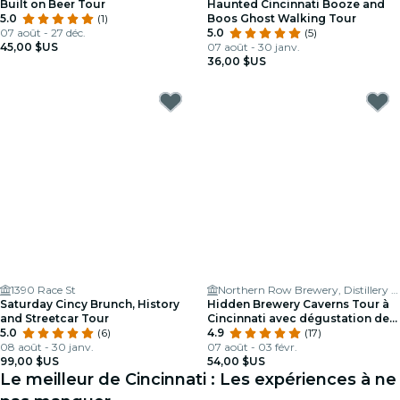
Built on Beer Tour
Haunted Cincinnati Booze and
5.0
(1)
Boos Ghost Walking Tour
07 août - 27 déc.
5.0
(5)
45,00 $US
07 août - 30 janv.
36,00 $US
1390 Race St
Northern Row Brewery, Distillery & Taproom
Saturday Cincy Brunch, History
Hidden Brewery Caverns Tour à
and Streetcar Tour
Cincinnati avec dégustation de
5.0
(6)
bière
4.9
(17)
08 août - 30 janv.
07 août - 03 févr.
99,00 $US
54,00 $US
Le meilleur de Cincinnati : Les expériences à ne