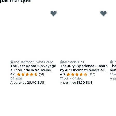
pas manquer
The Redmoor Event House
Memorial Hall
T
The Jazz Room : un voyage
The Jury Experience – Death
The
au cœur de la Nouvelle-
by AI : Cincinnati rendra-t-il
hom
Orléans
4.6
(81)
justice ?
4.3
(216)
Lou
26 s
07 août
17 oct. - 04 déc.
À pa
À partir de
29,00 $US
À partir de
31,50 $US