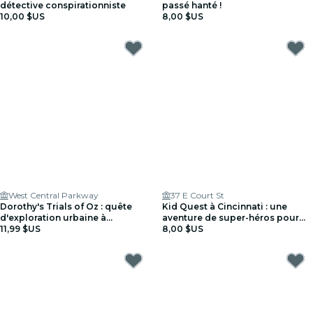
détective conspirationniste
passé hanté !
10,00 $US
8,00 $US
West Central Parkway
37 E Court St
Dorothy's Trials of Oz : quête
Kid Quest à Cincinnati : une
d'exploration urbaine à
aventure de super-héros pour
Cincinnati
11,99 $US
les enfants (4–8 ans)
8,00 $US