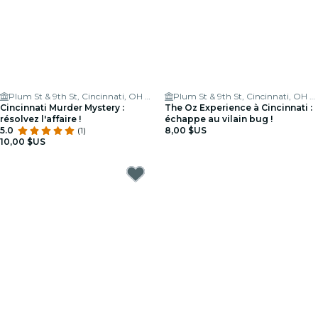
Plum St & 9th St, Cincinnati, OH 45202, USA
Plum St & 9th St, Cincinnati, OH 45202, USA
Cincinnati Murder Mystery :
The Oz Experience à Cincinnati :
résolvez l'affaire !
échappe au vilain bug !
5.0
(1)
8,00 $US
10,00 $US