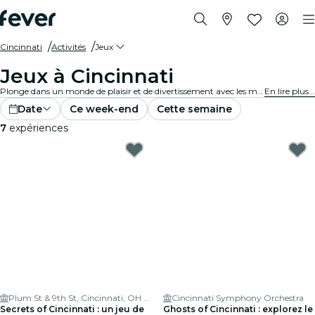
Cincinnati
Activités
Jeux
Jeux à Cincinnati
Plonge dans un monde de plaisir et de divertissement avec les meilleurs jeux de Cincinnati. Des jeux de société aux expériences de réalité virtuelle, il y en a pour tous les goûts.
En lire plus...
Date
Ce week-end
Cette semaine
7
expériences
Plum St & 9th St, Cincinnati, OH 45202
Cincinnati Symphony Orchestra
Secrets of Cincinnati : un jeu de
Ghosts of Cincinnati : explorez le