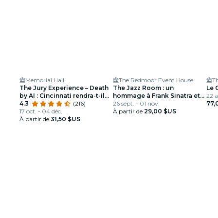
Memorial Hall
The Redmoor Event House
T
The Jury Experience – Death
The Jazz Room : un
Le 
by AI : Cincinnati rendra-t-il
hommage à Frank Sinatra et
22 a
justice ?
4.3
(216)
Louis Armstrong
26 sept. - 01 nov.
77,
17 oct. - 04 déc.
À partir de
29,00 $US
À partir de
31,50 $US