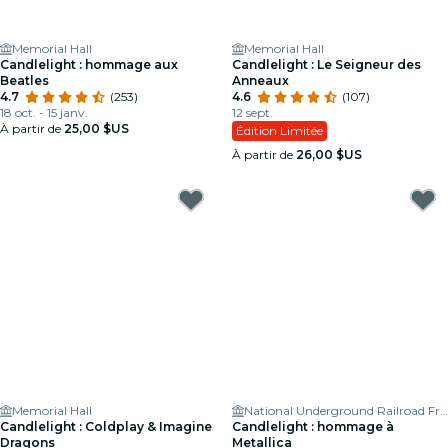
Memorial Hall
Memorial Hall
Candlelight : hommage aux
Candlelight : Le Seigneur des
Beatles
Anneaux
4.7
(253)
4.6
(107)
18 oct. - 15 janv.
12 sept.
À partir de
25,00 $US
Édition Limitée
À partir de
26,00 $US
Memorial Hall
National Underground Railroad Freedom Center
Candlelight : Coldplay & Imagine
Candlelight : hommage à
Dragons
Metallica