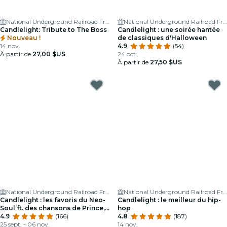
National Underground Railroad Freedom Center
National Underground Railroad Freedom Center
Candlelight: Tribute to The Boss
Candlelight : une soirée hantée
Nouveau !
de classiques d'Halloween
14 nov.
4.9
(54)
À partir de
27,00 $US
24 oct.
À partir de
27,50 $US
National Underground Railroad Freedom Center
National Underground Railroad Freedom Center
Candlelight : les favoris du Neo-
Candlelight : le meilleur du hip-
Soul ft. des chansons de Prince,
hop
Childish Gambino, et plus
4.9
(166)
4.8
(187)
25 sept. - 06 nov.
14 nov.