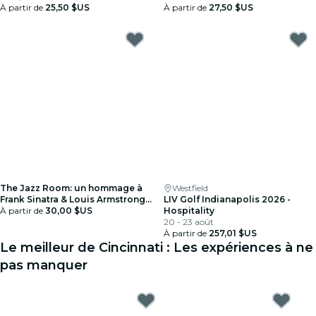
À partir de
25,50 $US
À partir de
27,50 $US
The Jazz Room: un hommage à
Westfield
Frank Sinatra & Louis Armstrong -
LIV Golf Indianapolis 2026 -
Carte-cadeau
À partir de
30,00 $US
Hospitality
20 - 23 août
À partir de
257,01 $US
Le meilleur de Cincinnati : Les expériences à ne
pas manquer