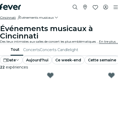
Cincinnati
Événements musicaux
Événements musicaux à
Cincinnati
Des lieux intimistes aux salles de concert les plus emblématiques de la ville, Cincinnati vit au rythme de la musique et propose un large éventail d'événements pour tous les goûts et tous les styles.
En lire plus...
Tout
Concerts
Concerts Candlelight
Date
Aujourd'hui
Ce week-end
Cette semaine
22
expériences