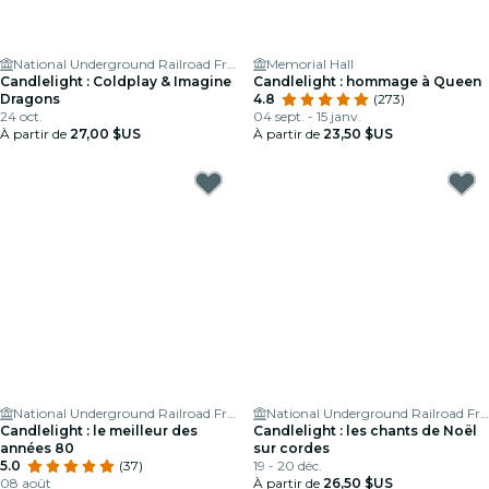
National Underground Railroad Freedom Center
Memorial Hall
Candlelight : Coldplay & Imagine
Candlelight : hommage à Queen
Dragons
4.8
(273)
24 oct.
04 sept. - 15 janv.
À partir de
27,00 $US
À partir de
23,50 $US
National Underground Railroad Freedom Center
National Underground Railroad Freedom Center
Candlelight : le meilleur des
Candlelight : les chants de Noël
années 80
sur cordes
5.0
(37)
19 - 20 déc.
08 août
À partir de
26,50 $US