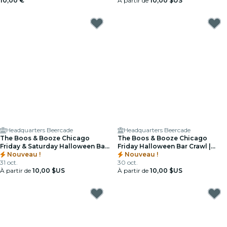
10,00 €
À partir de
10,00 $US
Headquarters Beercade
Headquarters Beercade
The Boos & Booze Chicago
The Boos & Booze Chicago
Friday & Saturday Halloween Bar
Friday Halloween Bar Crawl |
Crawl | River North
Nouveau !
River North & West Loop
Nouveau !
31 oct.
30 oct.
À partir de
10,00 $US
À partir de
10,00 $US