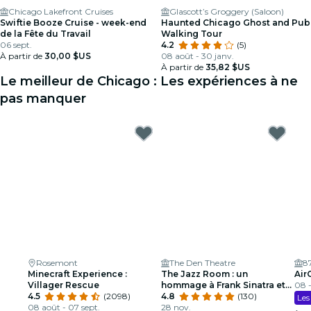
Chicago Lakefront Cruises
Glascott’s Groggery (Saloon)
Swiftie Booze Cruise - week-end
Haunted Chicago Ghost and Pub
de la Fête du Travail
Walking Tour
06 sept.
4.2
(5)
À partir de
30,00 $US
08 août - 30 janv.
À partir de
35,82 $US
Le meilleur de Chicago : Les expériences à ne
pas manquer
Rosemont
The Den Theatre
8
Minecraft Experience :
The Jazz Room : un
Air
Villager Rescue
hommage à Frank Sinatra et
08 -
4.5
(2098)
Louis Armstrong
4.8
(130)
Les
08 août - 07 sept.
28 nov.