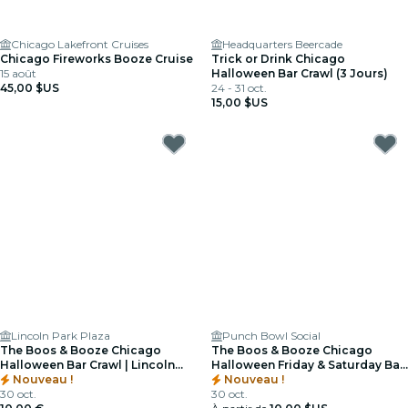
Chicago Lakefront Cruises
Headquarters Beercade
Chicago Fireworks Booze Cruise
Trick or Drink Chicago
15 août
Halloween Bar Crawl (3 Jours)
45,00 $US
24 - 31 oct.
15,00 $US
Lincoln Park Plaza
Punch Bowl Social
The Boos & Booze Chicago
The Boos & Booze Chicago
Halloween Bar Crawl | Lincoln
Halloween Friday & Saturday Bar
Park
Nouveau !
Crawl | West Loop
Nouveau !
30 oct.
30 oct.