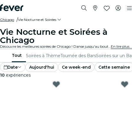
Chicago
Vie Nocturne et Soirées
Vie Nocturne et Soirées à
Chicago
Découvre les meilleures soirées de Chicago ! Danse jusqu'au bout de la nuit dans des clubs branchés, sirote de délicieux cocktails dans des bars élégants, et profite de la musique live dans des lieux animés. Parfait pour les noctambules et les amoureux de la fête en quête de soirées inoubliables.
En lire plus...
Tout
Soirées à Thème
Tournée des Bars
Soirées sur un B
Date
Aujourd'hui
Ce week-end
Cette semaine
10
expériences