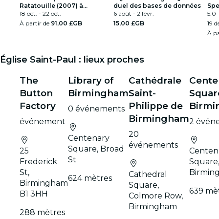
Ratatouille (2007) à
duel des bases de données
Spe
Birmingham!
18 oct. - 22 oct.
6 août - 2 févr.
5.0
À partir de
91,00 £GB
15,00 £GB
19 d
À pa
Église Saint-Paul : lieux proches
The
Library of
Cathédrale
Cente
Button
Birmingham
Saint-
Squar
Factory
Philippe de
Birm
0 événements
Birmingham
événement
2 évén
20
Centenary
événements
Square, Broad
25
Centen
St
Frederick
Square
St,
Birmin
Cathedral
624 mètres
Birmingham
Square,
639 mè
B1 3HH
Colmore Row,
Birmingham
288 mètres