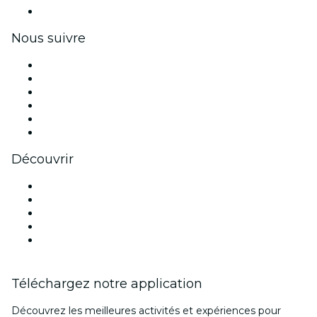
Coupons et cartes cadeaux pour les entreprises
Nous suivre
Facebook
X (Twitter)
Instagram
TikTok
LinkedIn
Youtube
Découvrir
Lieux d'événements à Birmingham
Aujourd'hui
Demain
Cette semaine
Ce week-end
Téléchargez notre application
Découvrez les meilleures activités et expériences pour