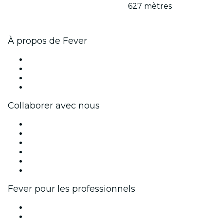
627 mètres
À propos de Fever
Presse
Travailler chez Fever
Cartes-cadeaux
Centre d'aide
Collaborer avec nous
Fever Zone
Publiez votre événement
Événements d'entreprise et avantages
Programme d'affiliation
Programme d'ambassadeurs et d'influenceurs
Partenariats avec des marques
Fever pour les professionnels
Événements privés et billets de groupe
Avantages pour les entreprises