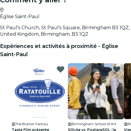
Église Saint-Paul
St Paul's Church, St Paul's Square, Birmingham B3 1QZ,
United Kingdom, Birmingham, B3 1QZ
Expériences et activités à proximité - Église
Saint-Paul
The Button Factory
Birmingham School of Art
B
Taste Film présente
SQLite vs. PostgreSQL : le
Vie