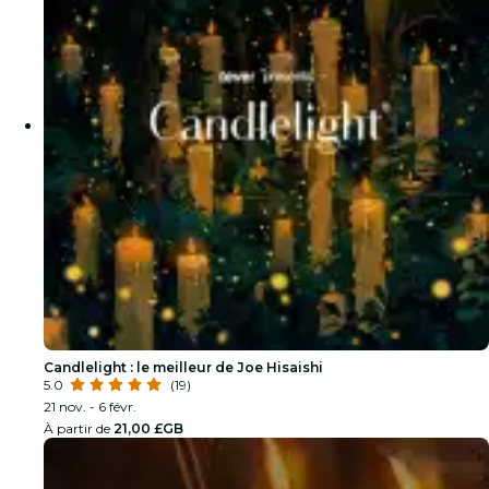
Candlelight : le meilleur de Joe Hisaishi
5.0
(19)
21 nov. - 6 févr.
À partir de
21,00 £GB