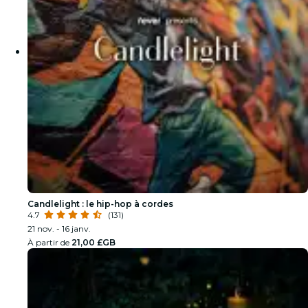
Candlelight : le hip-hop à cordes
4.7
(131)
21 nov. - 16 janv.
À partir de
21,00 £GB